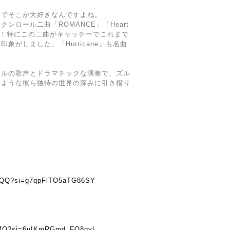
ドでそこが大好きなんですよね。
ンロール二曲「ROMANCE」「Heart
開け！特にこの二曲がキャッチーでこれまで
象がしました。「Hurricane」も名曲
カルの歌声とドラマチックな演奏で、ズル
るような彼ら独特の世界の深みに引き摺り
QrQQ?si=g7qpFlTO5aTG86SY
XEMQ?si=6uIKmRGmd_FQ8qyl