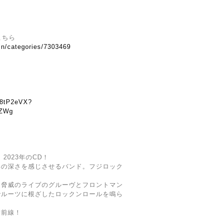
はこちら
.in/categories/7303469
-
z8tP2eVX?
8ZWg
2023年のCD！
絆の深さを感じさせるバンド。フジロック
な脅威のライブのグルーヴとフロントマン
でルーツに根ざしたロックンロールを鳴ら
最前線！