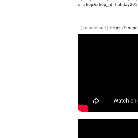
s=shop&shop_id=holiday201
【soundcloud】
https://soun