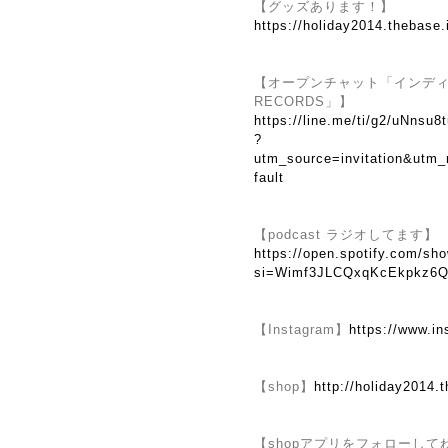
【グッズあります！】
https://holiday2014.thebase.
【オープンチャット「インディーズ
RECORDS」】
https://line.me/ti/g2/uNns
?
utm_source=invitation&utm
fault
【podcast ラジオしてます】
https://open.spotify.com/
si=Wimf3JLCQxqKcEkpkz6Q
【Instagram】
https://www.i
【shop】
http://holiday2014.t
【shopアプリをフォローして