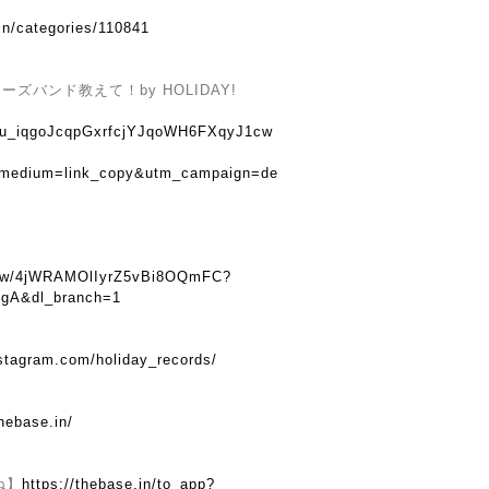
in/categories/110841
バンド教えて！by HOLIDAY!
u8tu_iqgoJcqpGxrfcjYJqoWH6FXqyJ1cw
_medium=link_copy&utm_campaign=de
show/4jWRAMOlIyrZ5vBi8OQmFC?
gA&dl_branch=1
nstagram.com/holiday_records/
hebase.in/
ね】
https://thebase.in/to_app?