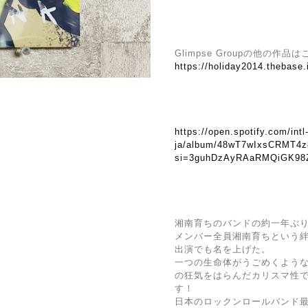
Glimpse Groupの他の作品
https://holiday2014.thebase
https://open.spotify.com/intl
ja/album/48wT7wIxsCRMT4
si=3guhDzAyRAaRMQiGK9
湘南育ちのバンドの約一年ぶり 
メンバー全員湘南育ちという
出演でも名を上げた。
一つの生命体がうごめくよう
の狂気をはらんだカリスマ性
す！
日本のロックンロールバンド