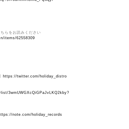
こちらをお読みください
.in/items/62558309
】
https://twitter.com/holiday_distro
】
playlist/3wmUWGXcQiGPaJvLKQ2kby?
https://note.com/holiday_records