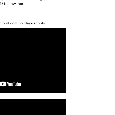
4&follow=true
dcloud.com/holiday-records