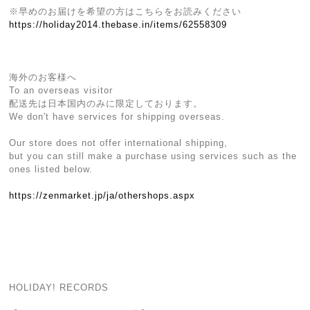
※早めのお届けを希望の方はこちらをお読みください
https://holiday2014.thebase.in/items/62558309
海外のお客様へ
To an overseas visitor
配送先は日本国内のみに限定しております。
We don't have services for shipping overseas.
Our store does not offer international shipping,
but you can still make a purchase using services such as the
ones listed below.
https://zenmarket.jp/ja/othershops.aspx
HOLIDAY! RECORDS