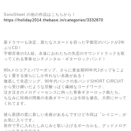
SonoSheet の他の作品はこちらから！
https://holiday2014.thebase.in/categories/3332870
新ドラマーも決定、新たなスタートを切った宇都宮のバンドが2年
ぶりCD！
宇都宮発の3人組。永遠におれたちの失恋のサウンドトラックを歌
ってくれる青春センチメンタル・ギターロックバンド！
90sメロコアとパワーポップ、さらに黄金期90年代Jポップをこよ
なく愛する彼らにしか作れない名曲がある！
徹底して失恋ソング、90年代パンクの名バンドSHORT CIRCUIT
から受け継いだような甘酸っぱく繊細なコードワーク、
泣き泣きのメロディーセンスに拘った青春ギターロック曲たち。
ちなみに恒例の間奏の名曲オマージュは今回も健在。大胆にやって
くれてます。
彼ら新譜の度に新しい名曲があるんですけど今回は「レイニー」が
お気に入りです。
前作で手に入れたしみじみと歌い上げるボーカルも、グッドメロデ