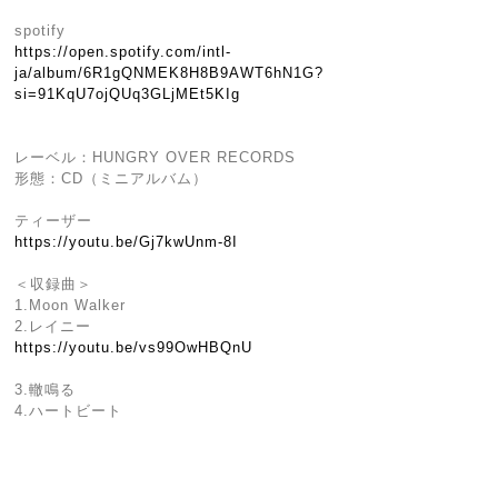
spotify
https://open.spotify.com/intl-
ja/album/6R1gQNMEK8H8B9AWT6hN1G?
si=91KqU7ojQUq3GLjMEt5KIg
レーベル：HUNGRY OVER RECORDS
形態：CD（ミニアルバム）
ティーザー
https://youtu.be/Gj7kwUnm-8I
＜収録曲＞
1.Moon Walker
2.レイニー
https://youtu.be/vs99OwHBQnU
3.轍鳴る
4.ハートビート