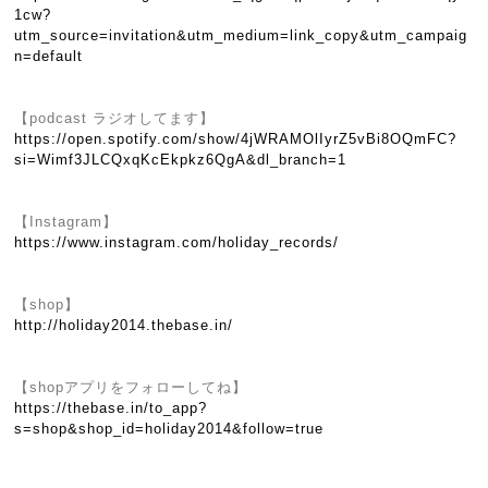
1cw?
utm_source=invitation&utm_medium=link_copy&utm_campaig
n=default
【podcast ラジオしてます】
https://open.spotify.com/show/4jWRAMOlIyrZ5vBi8OQmFC?
si=Wimf3JLCQxqKcEkpkz6QgA&dl_branch=1
【Instagram】
https://www.instagram.com/holiday_records/
【shop】
http://holiday2014.thebase.in/
【shopアプリをフォローしてね】
https://thebase.in/to_app?
s=shop&shop_id=holiday2014&follow=true