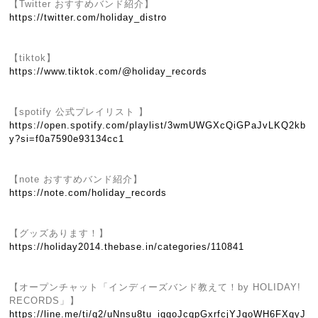
【Twitter おすすめバンド紹介】
https://twitter.com/holiday_distro
【tiktok】
https://www.tiktok.com/@holiday_records
【spotify 公式プレイリスト 】
https://open.spotify.com/playlist/3wmUWGXcQiGPaJvLKQ2kb
y?si=f0a7590e93134cc1
【note おすすめバンド紹介】
https://note.com/holiday_records
【グッズあります！】
https://holiday2014.thebase.in/categories/110841
【オープンチャット「インディーズバンド教えて！by HOLIDAY!
RECORDS」】
https://line.me/ti/g2/uNnsu8tu_iqgoJcqpGxrfcjYJqoWH6FXqyJ