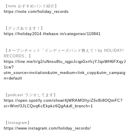
【note おすすめバンド紹介】
https://note.com/holiday_records
【グッズあります！】
https://holiday2014.thebase.in/categories/110841
【オープンチャット「インディーズバンド教えて！by HOLIDAY!
RECORDS」】
https://line.me/ti/g2/uNnsu8tu_iqgoJcqpGxrfcjYJqoWH6FXqyJ
1cw?
utm_source=invitation&utm_medium=link_copy&utm_campaig
n=default
【podcast ラジオしてます】
https://open.spotify.com/show/4jWRAMOlIyrZ5vBi8OQmFC?
si=Wimf3JLCQxqKcEkpkz6QgA&dl_branch=1
【Instagram】
https://www.instagram.com/holiday_records/