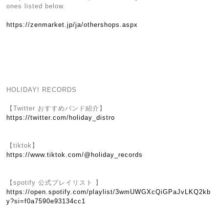
ones listed below.
https://zenmarket.jp/ja/othershops.aspx
HOLIDAY! RECORDS
【Twitter おすすめバンド紹介】
https://twitter.com/holiday_distro
【tiktok】
https://www.tiktok.com/@holiday_records
【spotify 公式プレイリスト 】
https://open.spotify.com/playlist/3wmUWGXcQiGPaJvLKQ2kb
y?si=f0a7590e93134cc1