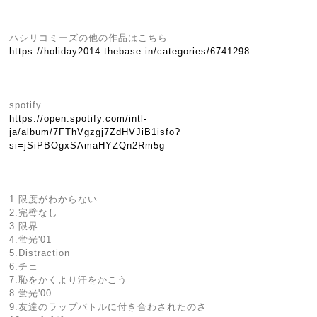
ハシリコミーズの他の作品はこちら
https://holiday2014.thebase.in/categories/6741298
spotify
https://open.spotify.com/intl-
ja/album/7FThVgzgj7ZdHVJiB1isfo?
si=jSiPBOgxSAmaHYZQn2Rm5g
1.限度がわからない
2.完璧なし
3.限界
4.蛍光'01
5.Distraction
6.チェ
7.恥をかくより汗をかこう
8.蛍光'00
9.友達のラップバトルに付き合わされたのさ