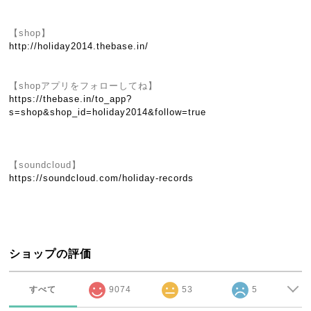
【shop】
http://holiday2014.thebase.in/
【shopアプリをフォローしてね】
https://thebase.in/to_app?
s=shop&shop_id=holiday2014&follow=true
【soundcloud】
https://soundcloud.com/holiday-records
ショップの評価
すべて
9074
53
5