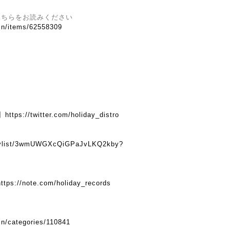
こちらをお読みください
.in/items/62558309
】
https://twitter.com/holiday_distro
】
playlist/3wmUWGXcQiGPaJvLKQ2kby?
https://note.com/holiday_records
in/categories/110841