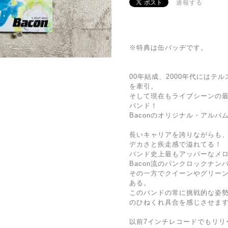
通報する
※特典は缶バッヂです。
00年結成、2000年代には
を牽引。
そして現在もライブシーンの
バンド！
Baconのオリジナル・アルバ
長いキャリアを誇りながらも
デカさと疾走感で溢れてる！
バンド史上最もアッパーなメロコア2
Bacon流のパンクロックナンバ
その一方でクイーンやグリーンデ
ある。
このバンドの常に挑戦的な姿
のひねくれ具合を感じさせま
以前7インチレコードでもリリースされ