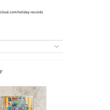
dcloud.com/holiday-records
す