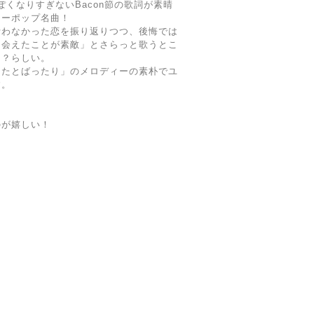
っぽくなりすぎないBacon節の歌詞が素晴
ターポップ名曲！
叶わなかった恋を振り返りつつ、後悔では
り会えたことが素敵」とさらっと歌うとこ
ん？らしい。
なたとばったり」のメロディーの素朴でユ
す。
のが嬉しい！