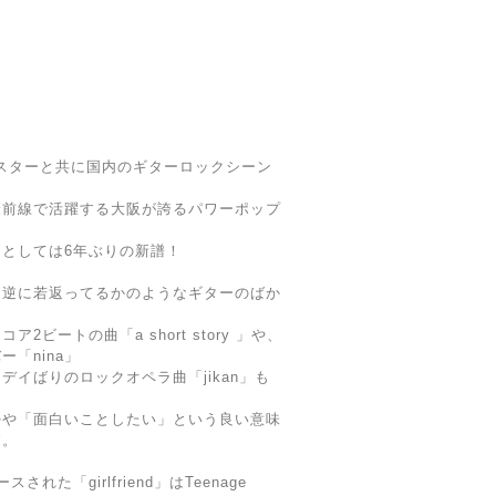
テルスターと共に国内のギターロックシーン
最前線で活躍する大阪が誇るパワーポップ
ムとしては6年ぶりの新譜！
、逆に若返ってるかのようなギターのばか
ビートの曲「a short story 」や、
ー「nina」
イばりのロックオペラ曲「jikan」も
勢や「面白いことしたい」という良い意味
す。
た「girlfriend」はTeenage