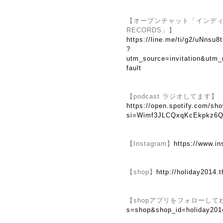
【オープンチャット「インディーズ
RECORDS」】
https://line.me/ti/g2/uNns
?
utm_source=invitation&utm
fault
【podcast ラジオしてます】
https://open.spotify.com/
si=Wimf3JLCQxqKcEkpkz6Q
【Instagram】
https://www.i
【shop】
http://holiday2014.t
【shopアプリをフォローして
s=shop&shop_id=holiday201