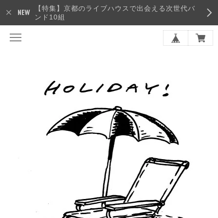
【特集】京都のライブハウスで出会える次世代バ
ンド10組