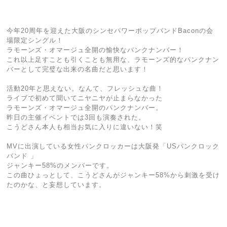
今年20周年を迎えた大阪のシンセパワーポップバンドBaconの会
場限定シングル！
ラモーンズ・オマージュ全開の愉快なパンクナンバー！
これ以上足すことも引くことも無用な、ラモーンズ的なパンクナン
バーとして完璧な出来の名曲だと思います！
活動20年と思えない。なんて、フレッシュな曲！
ライブで初めて聞いてニヤニヤが止まらなかった
ラモーンズ・オマージュ全開のパンクナンバー。
昨日の主催イベントでは3回も演奏された。
こうどさん本人も相当お気に入りに違いない！笑
MVに出演している女性パンクロッカーは大阪発「USパンクロック
バンド 」
ジャンキー58%のメンバーです。
この曲ひょっとして、こうどさんがジャンキー58%から刺激を受け
たのかな、と妄想しています。