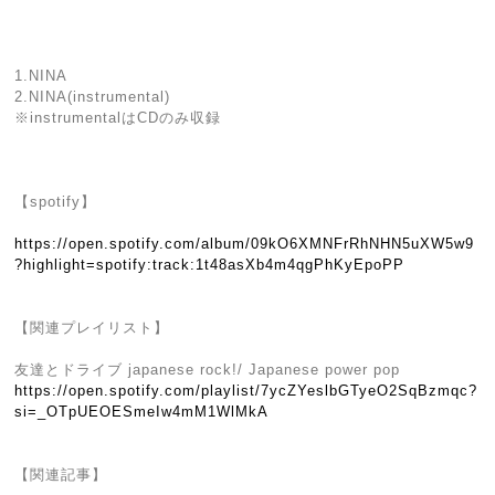
1.NINA
2.NINA(instrumental)
※instrumentalはCDのみ収録
【spotify】
https://open.spotify.com/album/09kO6XMNFrRhNHN5uXW5w9
?highlight=spotify:track:1t48asXb4m4qgPhKyEpoPP
【関連プレイリスト】
友達とドライブ japanese rock!/ Japanese power pop
https://open.spotify.com/playlist/7ycZYeslbGTyeO2SqBzmqc?
si=_OTpUEOESmeIw4mM1WlMkA
【関連記事】