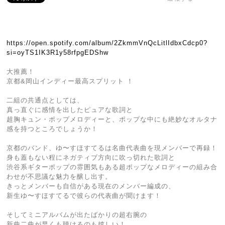
https://open.spotify.com/album/2ZkmmVnQcLitlIdbxCdcp0?
si=oyTS1IK3R1y58rfpgEDShw
大推薦！
京都&岡山インディー最高スプリット ！
二組の共通点としては、
真っ直ぐに感情を出したピュアな歌詞と
超胸キュン・ポップメロディーと、ポップな中にも絶妙なオルタナ
感を持つところでしょうか！
京都のバンド、ゆ〜すほすてるは名曲代表曲を現メンバーで再録！
身も蓋もない程にネガティブ方向に吹っ切れた歌詞と
渋谷系ギターポップの雰囲気もある超ポップなメロディーの組み合
わせが不思議な魅力を醸し出す。
きっとメンバーも自信がある現在のメンバー編成の、
新生ゆ〜すほすてるで彼らの代表曲が聞けます！
そしてミニアルバムが出たばかりの超右腕の
新曲二曲が早くも聴けるのも嬉しい！