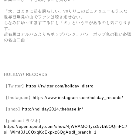
「犬」はまさに超右腕らしい、voりりこのピュア＆ユーモラスな
世界観爆発の曲でファンは聴き逃せない。
ちなみにゆ～すほすてるにも「犬」という曲があるのも気になりま
す。
超右腕はアルバムよりもポップパンク、パワーポップ色の強い必聴
の名曲二曲！
HOLIDAY! RECORDS
【Twitter】
https://twitter.com/holiday_distro
【Instagram】
https://www.instagram.com/holiday_records/
【shop】
http://holiday2014.thebase.in/
【podcast ラジオ】
https://open.spotify.com/show/4jWRAMOlIyrZ5vBi8OQmFC?
si=Wimf3JLCQxqKcEkpkz6QgA&dl_branch=1