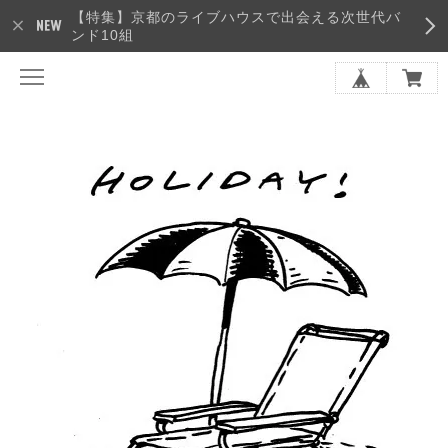
【特集】京都のライブハウスで出会える次世代バ
ンド10組