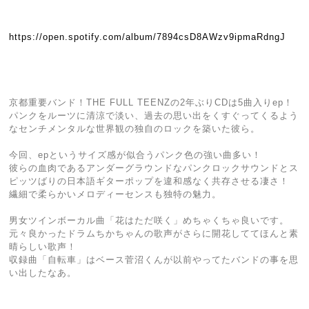
https://open.spotify.com/album/7894csD8AWzv9ipmaRdngJ
京都重要バンド！THE FULL TEENZの2年ぶりCDは5曲入りep！
パンクをルーツに清涼で淡い、過去の思い出をくすぐってくるよう
なセンチメンタルな世界観の独自のロックを築いた彼ら。
今回、epというサイズ感が似合うパンク色の強い曲多い！
彼らの血肉であるアンダーグラウンドなパンクロックサウンドとス
ピッツばりの日本語ギターポップを違和感なく共存させる凄さ！
繊細で柔らかいメロディーセンスも独特の魅力。
男女ツインボーカル曲「花はただ咲く」めちゃくちゃ良いです。
元々良かったドラムちかちゃんの歌声がさらに開花しててほんと素
晴らしい歌声！
収録曲「自転車」はベース菅沼くんが以前やってたバンドの事を思
い出したなあ。