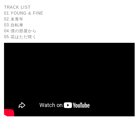
TRACK LIST
01.YOUNG & FINE
02.未青年
03.自転車
04.僕の部屋から
05.花はただ咲く