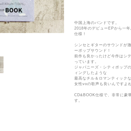
中国上海のバンドです。
2018年のデビューEPから一
仕様！
シンセとギターのサウンドが
ーポップサウンド！
前作も良かったけど今作はシ
っています。
ジャパニーズ・シティポップ
ィングしたような
最高なチル＆ロマンティック
女性voの歌声も良いんですよ
CD&BOOK仕様で、非常に
す。