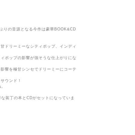
年ぶりの音源となる今作は豪華BOOK&CD
激甘ドリーミーなシティポップ、インディ
ティポップの影響が強そうな仕上がりにな
の影響を極甘シンセでドリーミーにコーテ
なサウンド！
ね。
豪華な装丁の本とCDがセットになっていま