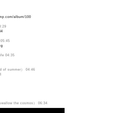
camp.com/album/100
:29
N4
05:45
Bg
ife 04:35
d of summer） 04:46
3
I
low the cosmos） 06:34