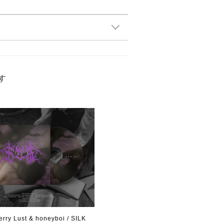
す
erry Lust & honeyboi / SILK