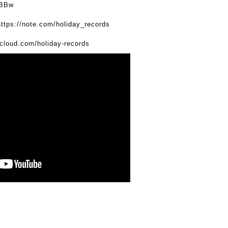
mBBw
https://note.com/holiday_records
dcloud.com/holiday-records