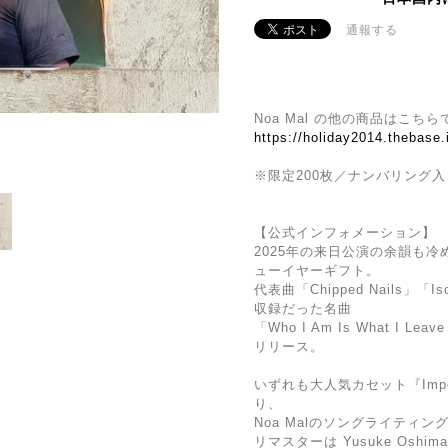
通報する
Noa Mal の他の商品はこち
https://holiday2014.thebase
※限定200枚／ナンバリング入
【公式インフォメーション】
2025年の来日公演の余韻も冷
ューイヤーギフト。
代表曲「Chipped Nails」
収録だった名曲
「Who I Am Is What I 
リリース。
いずれも大人気カセット『Impos
り、
Noa Malのソングライティ
リマスターは Yusuke Oshim