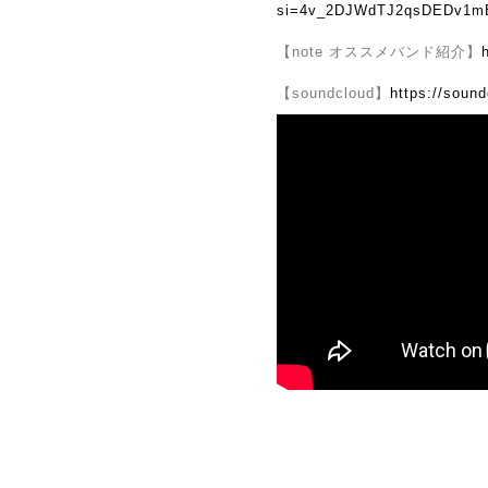
si=4v_2DJWdTJ2qsDEDv1
【note オススメバンド紹介】
【soundcloud】
https://soun