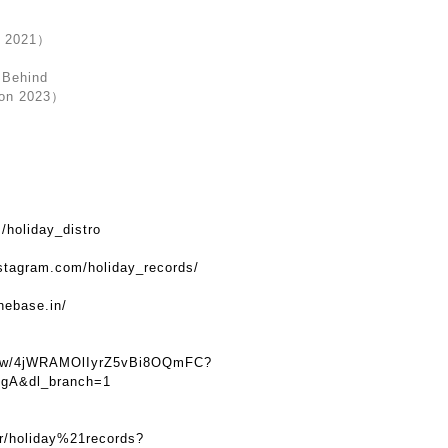
e 2021）
 Behind
on 2023）
m/holiday_distro
nstagram.com/holiday_records/
hebase.in/
show/4jWRAMOlIyrZ5vBi8OQmFC?
gA&dl_branch=1
er/holiday%21records?