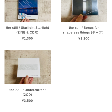
the still / Starlight,Starlight
the still / Songs for
(ZINE & CDR)
shapeless things (テープ）
¥1,300
¥1,200
the Still / Undercurrent
(2CD)
¥3,500