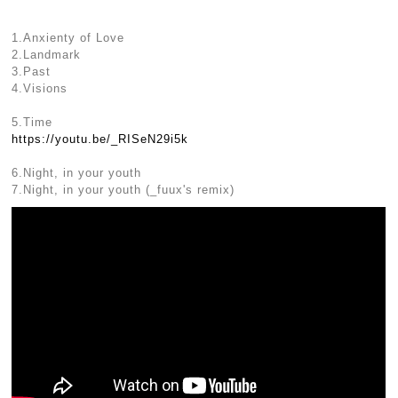
1.Anxienty of Love
2.Landmark
3.Past
4.Visions
5.Time
https://youtu.be/_RISeN29i5k
6.Night, in your youth
7.Night, in your youth (_fuux's remix)