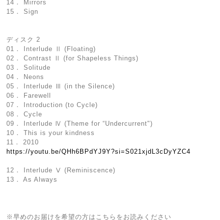
14． Mirrors
15． Sign
ディスク 2
01． Interlude Ⅱ (Floating)
02． Contrast Ⅱ (for Shapeless Things)
03． Solitude
04． Neons
05． Interlude Ⅲ (in the Silence)
06． Farewell
07． Introduction (to Cycle)
08． Cycle
09． Interlude Ⅳ (Theme for “Undercurrent")
10． This is your kindness
11． 2010
https://youtu.be/QHh6BPdYJ9Y?si=S021xjdL3cDyYZC4
12． Interlude Ⅴ (Reminiscence)
13． As Always
※早めのお届けを希望の方はこちらをお読みください