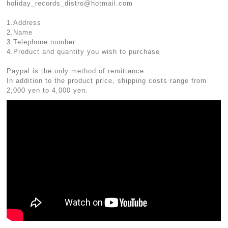
holiday_records_distro@hotmail.com
1.Address
2.Name
3.Telephone number
4.Product and quantity you wish to purchase
Paypal is the only method of remittance.
In addition to the product price, shipping costs range from
2,000 yen to 4,000 yen.