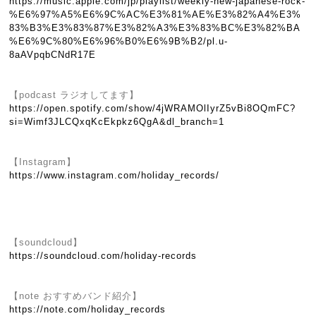
https://music.apple.com/jp/playlist/weekly-new-japanese-rock-
%E6%97%A5%E6%9C%AC%E3%81%AE%E3%82%A4%E3%
83%B3%E3%83%87%E3%82%A3%E3%83%BC%E3%82%BA
%E6%9C%80%E6%96%B0%E6%9B%B2/pl.u-
8aAVpqbCNdR17E
【podcast ラジオしてます】
https://open.spotify.com/show/4jWRAMOlIyrZ5vBi8OQmFC?
si=Wimf3JLCQxqKcEkpkz6QgA&dl_branch=1
【Instagram】
https://www.instagram.com/holiday_records/
【soundcloud】
https://soundcloud.com/holiday-records
【note おすすめバンド紹介】
https://note.com/holiday_records