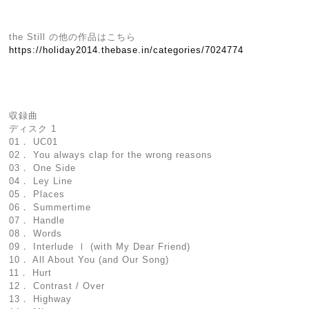
the Still の他の作品はこちら
https://holiday2014.thebase.in/categories/7024774
収録曲
ディスク 1
01． UC01
02． You always clap for the wrong reasons
03． One Side
04． Ley Line
05． Places
06． Summertime
07． Handle
08． Words
09． Interlude Ⅰ (with My Dear Friend)
10． All About You (and Our Song)
11． Hurt
12． Contrast / Over
13． Highway