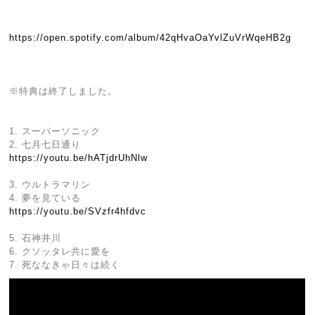
https://open.spotify.com/album/42qHvaOaYvlZuVrWqeHB2g
※特典は終了しました。
1. スーパーソニック
2. 七月七日通り
https://youtu.be/hATjdrUhNlw
3. ウルトラマリン
4. 夢を見ている
https://youtu.be/SVzfr4hfdvc
5. 石神井川
6. クソッタレ共に愛を
7. 死ななきゃ日々は続く