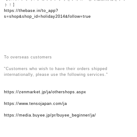
ト！】
https://thebase.in/to_app?
s=shop&shop_id=holiday2014&follow=true
To overseas customers
"Customers who wish to have their orders shipped
internationally, please use the following services."
https://zenmarket.jp/ja/othershops.aspx
https://www.tensojapan.com/ja
https://media.buyee.jp/pr/buyee_beginner/ja/