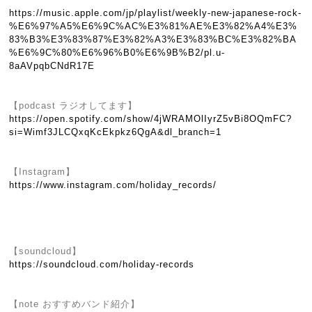
https://music.apple.com/jp/playlist/weekly-new-japanese-rock-
%E6%97%A5%E6%9C%AC%E3%81%AE%E3%82%A4%E3%
83%B3%E3%83%87%E3%82%A3%E3%83%BC%E3%82%BA
%E6%9C%80%E6%96%B0%E6%9B%B2/pl.u-
8aAVpqbCNdR17E
【podcast ラジオしてます】
https://open.spotify.com/show/4jWRAMOlIyrZ5vBi8OQmFC?
si=Wimf3JLCQxqKcEkpkz6QgA&dl_branch=1
【Instagram】
https://www.instagram.com/holiday_records/
【soundcloud】
https://soundcloud.com/holiday-records
【note おすすめバンド紹介】