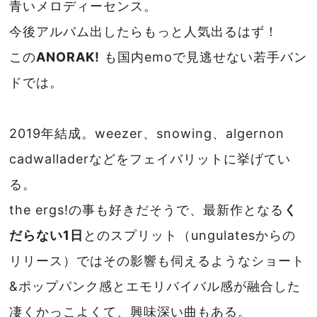
青いメロディーセンス。
今後アルバム出したらもっと人気出るはず！
この
ANORAK!
も国内emoで見逃せない若手バン
ドでは。
2019年結成。weezer、snowing、algernon
cadwalladerなどをフェイバリットに挙げてい
る。
the ergs!の事も好きだそうで、最新作となる
く
だらない1日
とのスプリット（ungulatesからの
リリース）ではその影響も伺えるようなショート
&ポップパンク感とエモリバイバル感が融合した
凄くかっこよくて、興味深い曲もある。