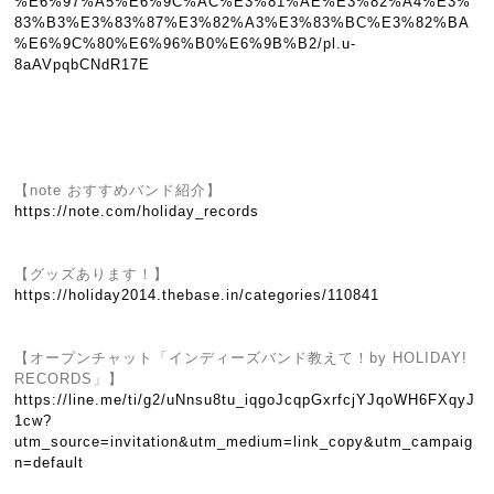
%E6%97%A5%E6%9C%AC%E3%81%AE%E3%82%A4%E3%
83%B3%E3%83%87%E3%82%A3%E3%83%BC%E3%82%BA
%E6%9C%80%E6%96%B0%E6%9B%B2/pl.u-
8aAVpqbCNdR17E
【note おすすめバンド紹介】
https://note.com/holiday_records
【グッズあります！】
https://holiday2014.thebase.in/categories/110841
【オープンチャット「インディーズバンド教えて！by HOLIDAY!
RECORDS」】
https://line.me/ti/g2/uNnsu8tu_iqgoJcqpGxrfcjYJqoWH6FXqyJ
1cw?
utm_source=invitation&utm_medium=link_copy&utm_campaig
n=default