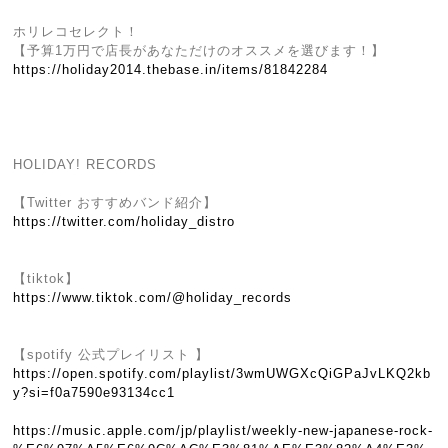
ホリレコセレクト！
【予算1万円で店長があなただけのオススメを選びます！】
https://holiday2014.thebase.in/items/81842284
HOLIDAY! RECORDS
【Twitter おすすめバンド紹介】
https://twitter.com/holiday_distro
【tiktok】
https://www.tiktok.com/@holiday_records
【spotify 公式プレイリスト 】
https://open.spotify.com/playlist/3wmUWGXcQiGPaJvLKQ2kb
y?si=f0a7590e93134cc1
https://music.apple.com/jp/playlist/weekly-new-japanese-rock-