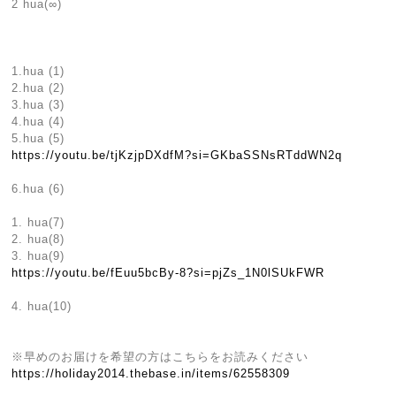
2 hua(∞)
1.hua (1)
2.hua (2)
3.hua (3)
4.hua (4)
5.hua (5)
https://youtu.be/tjKzjpDXdfM?si=GKbaSSNsRTddWN2q
6.hua (6)
1. hua(7)
2. hua(8)
3. hua(9)
https://youtu.be/fEuu5bcBy-8?si=pjZs_1N0lSUkFWR
4. hua(10)
※早めのお届けを希望の方はこちらをお読みください
https://holiday2014.thebase.in/items/62558309