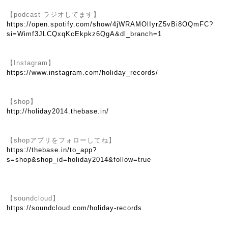
【podcast ラジオしてます】
https://open.spotify.com/show/4jWRAMOlIyrZ5vBi8OQmFC?
si=Wimf3JLCQxqKcEkpkz6QgA&dl_branch=1
【Instagram】
https://www.instagram.com/holiday_records/
【shop】
http://holiday2014.thebase.in/
【shopアプリをフォローしてね】
https://thebase.in/to_app?
s=shop&shop_id=holiday2014&follow=true
【soundcloud】
https://soundcloud.com/holiday-records