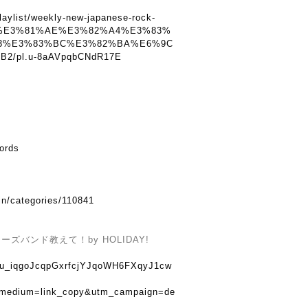
laylist/weekly-new-japanese-rock-
%E3%81%AE%E3%82%A4%E3%83%
3%E3%83%BC%E3%82%BA%E6%9C
/pl.u-8aAVpqbCNdR17E
cords
in/categories/110841
バンド教えて！by HOLIDAY!
u8tu_iqgoJcqpGxrfcjYJqoWH6FXqyJ1cw
_medium=link_copy&utm_campaign=de