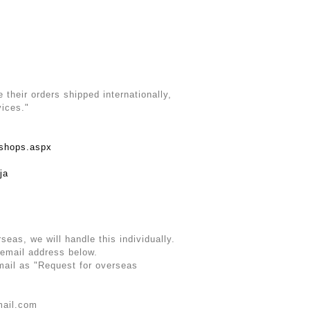
their orders shipped internationally,
vices."
rshops.aspx
ja
rseas, we will handle this individually.
 email address below.
email as "Request for overseas
mail.com