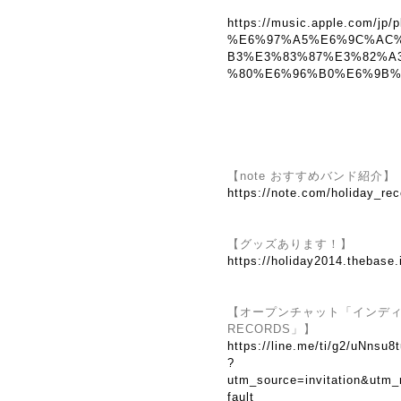
https://music.apple.com/jp/p
%E6%97%A5%E6%9C%AC
B3%E3%83%87%E3%82%A
%80%E6%96%B0%E6%9B%B2
【note おすすめバンド紹介】
https://note.com/holiday_re
【グッズあります！】
https://holiday2014.thebase.
【オープンチャット「インディーズ
RECORDS」】
https://line.me/ti/g2/uNns
?
utm_source=invitation&utm
fault