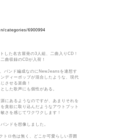
.in/categories/6900994
ートした名古屋発の3人組、二曲入りCD！
二曲収録のCDが入荷！
で、バンド編成なのにNewJeansを連想す
インディーポップが混合したような、現代
感じさせる楽曲！
わとした歌声にも個性がある。
響源にあるようなのですが、あまりそれを
さを貪欲に取り込んだようなアウトプット
鋭敏さを感じてワクワクします！
といったバンドを想像しました。
なエレクトロ色は無く、どこか可愛らしい雰囲