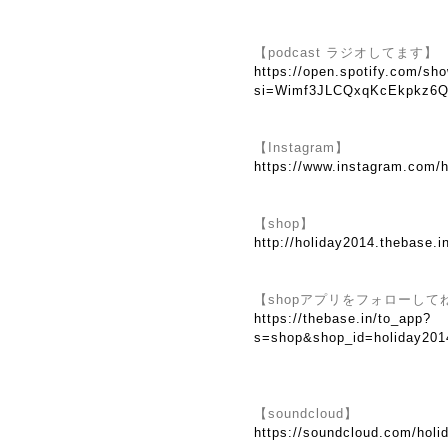
【podcast ラジオしてます】
https://open.spotify.com/
si=Wimf3JLCQxqKcEkpkz6Q
【Instagram】
https://www.instagram.com/h
【shop】
http://holiday2014.thebase.i
【shopアプリをフォローして
https://thebase.in/to_app?
s=shop&shop_id=holiday201
【soundcloud】
https://soundcloud.com/holi