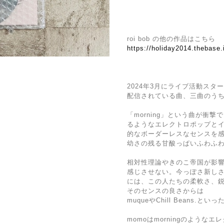
roi bob の他の作品はこちら
https://holiday2014.thebase
2024年3月にライブ活動スタ
配信されている曲、三曲のうち
「morning」という曲が衝撃
るようなエレクトロポップと
的なボーダーレスなセンスを
幼さの残る甘酸っぱいふわふ
相対性理論やきのこ帝国が影
感じさせない。今っぽさ新し
には、この人たちの柔軟さ、
そのセンスの良さからは
muqueやChill Beans.
momoはmorningのよう