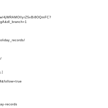
show/4jWRAMOlIyrZ5vBi8OQmFC?
gA&dl_branch=1
oliday_records/
n/
ね】
4&follow=true
day-records