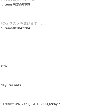
.in/items/62558309
けのオススメを選びます！】
.in/items/81842284
】
istro
iday_records
】
playlist/3wmUWGXcQiGPaJvLKQ2kby?