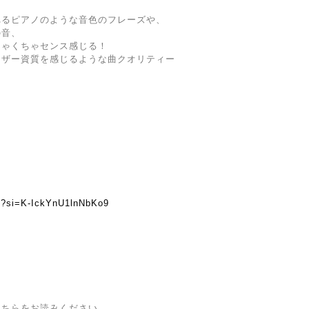
れるピアノのような音色のフレーズや、
の音、
ちゃくちゃセンス感じる！
ーザー資質を感じるような曲クオリティー
nA?si=K-IckYnU1lnNbKo9
こちらをお読みください