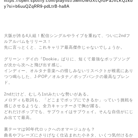
https://open.spotify.com/playlist/3wmUWGXcQiGPaJvLKQ2kb
y?si=b6uuQZqRR9-pdLtrB-ha8A
大阪が誇る4人組！配信シングルやライブを重ねて、ついに2ndフ
ルアルバムをリリース！
先に言っとくと、これキャリア最高傑作じゃないでしょうか。
グリーン・デイの『Dookie』ばりに、短くて最強なポップソング
が次から次へと飛び出す感じ。
インディー、オルタナ音楽への惜しみないリスペクトが根底にあり
つつ鳴らした、J-POP／オルタナ／ポップパンクの最高なブレン
ド。
2ndだけど、むしろ1stみたいな勢いがある。
メロディも歌詞も、「どこまでポップにできるか」っていう挑戦を
感じさせるような、全力キャッチーさで胸が躍る。
どれだけポップでも、サブウェイはサブウェイ。そんな自信がにじ
み出てて最高。
裏テーマは90年代ロックへのオマージュかも？
曲名やフレーズにさりげなく仕込まれた小ネタ、いくつ気付けるか