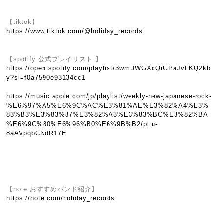
【tiktok】
https://www.tiktok.com/@holiday_records
【spotify 公式プレイリスト 】
https://open.spotify.com/playlist/3wmUWGXcQiGPaJvLKQ2kb
y?si=f0a7590e93134cc1
https://music.apple.com/jp/playlist/weekly-new-japanese-rock-
%E6%97%A5%E6%9C%AC%E3%81%AE%E3%82%A4%E3%
83%B3%E3%83%87%E3%82%A3%E3%83%BC%E3%82%BA
%E6%9C%80%E6%96%B0%E6%9B%B2/pl.u-
8aAVpqbCNdR17E
【note おすすめバンド紹介】
https://note.com/holiday_records