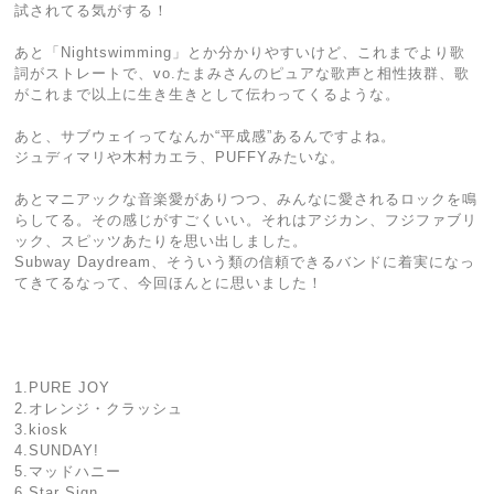
試されてる気がする！
あと「Nightswimming」とか分かりやすいけど、これまでより歌
詞がストレートで、vo.たまみさんのピュアな歌声と相性抜群、歌
がこれまで以上に生き生きとして伝わってくるような。
あと、サブウェイってなんか“平成感”あるんですよね。
ジュディマリや木村カエラ、PUFFYみたいな。
あとマニアックな音楽愛がありつつ、みんなに愛されるロックを鳴
らしてる。その感じがすごくいい。それはアジカン、フジファブリ
ック、スピッツあたりを思い出しました。
Subway Daydream、そういう類の信頼できるバンドに着実になっ
てきてるなって、今回ほんとに思いました！
1.PURE JOY
2.オレンジ・クラッシュ
3.kiosk
4.SUNDAY!
5.マッドハニー
6.Star Sign