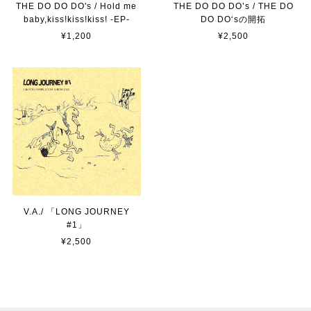
THE DO DO DO's / Hold me
THE DO DO DO’s / THE DO
baby,kiss!kiss!kiss! -EP-
DO DO‘sの開拓
¥1,200
¥2,500
V.A./ 「LONG JOURNEY
#1」
¥2,500