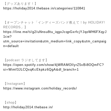
【グッズあります！】
https://holiday2014.thebase.in/categories/110841
【オープンチャット「インディーズバンド教えて！by HOLIDAY!
RECORDS」】
https://line.me/ti/g2/uNnsu8tu_iqgoJcqpGxrfcjYJqoWH6FXqyJ
1cw?
utm_source=invitation&utm_medium=link_copy&utm_campaig
n=default
【podcast ラジオしてます】
https://open.spotify.com/show/4jWRAMOlIyrZ5vBi8OQmFC?
si=Wimf3JLCQxqKcEkpkz6QgA&dl_branch=1
【Instagram】
https://www.instagram.com/holiday_records/
【shop】
http://holiday2014.thebase.in/