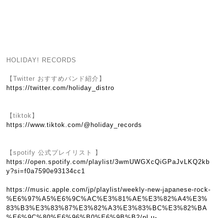
HOLIDAY! RECORDS
【Twitter おすすめバンド紹介】
https://twitter.com/holiday_distro
【tiktok】
https://www.tiktok.com/@holiday_records
【spotify 公式プレイリスト 】
https://open.spotify.com/playlist/3wmUWGXcQiGPaJvLKQ2kb
y?si=f0a7590e93134cc1
https://music.apple.com/jp/playlist/weekly-new-japanese-rock-
%E6%97%A5%E6%9C%AC%E3%81%AE%E3%82%A4%E3%
83%B3%E3%83%87%E3%82%A3%E3%83%BC%E3%82%BA
%E6%9C%80%E6%96%B0%E6%9B%B2/pl.u-