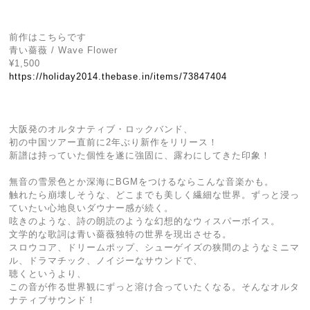
前作はこちらです
青い薔薇 / Wave Flower
¥1,500
https://holiday2014.thebase.in/items/73847404
大阪発のオルタナティブ・ロックバンド、
初の中国ツアー直前に2年ぶり新作をリリース！
新譜は持っていた個性を遂に強固に、露わにしてきた印象！
無音の雪景色とか深海にBGMをつけるならこんな音楽かも。
触れたら崩壊しそうな、どこまでも美しく繊細な世界。ずっと浸っ
ていたい心地良いダウナー感が続く。
呟きのような、詩の朗読のような幻想的なウィスパーボイス。
文学的な歌詞は青い薔薇独特の世界を現出させる。
スロウコア、ドリームポップ、シューゲイズの狭間のようなミニマ
ル、ドラマチック、ノイジーなサウンドで、
聴くというより、
この音が作る世界観にずっと溶け合っていたくなる。そんなオルタ
ナティブサウンド！