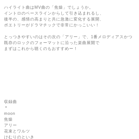
ハイライト曲はMV曲の「焦燥」でしょうか。
イントロのベースラインからして引き込まれるし、
後半の、感情の高まりと共に急激に変化する展開、
ポエトリーがドラマチックで非常にかっこいい！
とっつきやすいのはその次の「アリー」で、1番メロディアスかつ
既存のロックのフォーマットに沿った楽曲展開で
まずはこれから聴くのもおすすめー！
収録曲
＊
moon
焦燥
アリー
花束とワルツ
けむりのといき