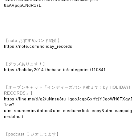
8aAVpqbCNdR17E
【note おすすめバンド紹介】
https://note.com/holiday_records
【グッズあります！】
https://holiday2014.thebase.in/categories/110841
【オープンチャット「インディーズバンド教えて！by HOLIDAY!
RECORDS」】
https://line.me/ti/g2/uNnsu8tu_iqgoJcqpGxrfcjYJqoWH6FXqyJ
1cw?
utm_source=invitation&utm_medium=link_copy&utm_campaig
n=default
【podcast ラジオしてます】