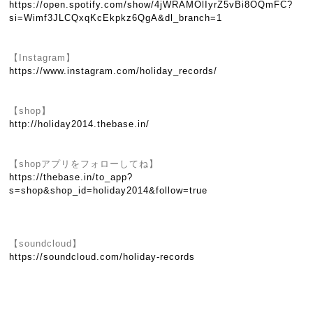
https://open.spotify.com/show/4jWRAMOlIyrZ5vBi8OQmFC?
si=Wimf3JLCQxqKcEkpkz6QgA&dl_branch=1
【Instagram】
https://www.instagram.com/holiday_records/
【shop】
http://holiday2014.thebase.in/
【shopアプリをフォローしてね】
https://thebase.in/to_app?
s=shop&shop_id=holiday2014&follow=true
【soundcloud】
https://soundcloud.com/holiday-records