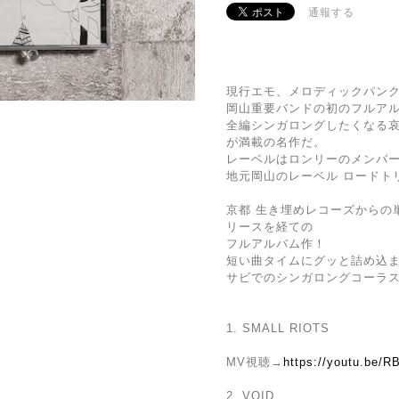
通報する
現行エモ、メロディックパン
岡山重要バンドの初のフルア
全編シンガロングしたくなる
が満載の名作だ。
レーベルはロンリーのメンバ
地元岡山のレーベル ロードト
京都 生き埋めレコーズからの単
リースを経ての
フルアルバム作！
短い曲タイムにグッと詰め込
サビでのシンガロングコーラ
1. SMALL RIOTS
MV視聴→
https://youtu.be/
2. VOID