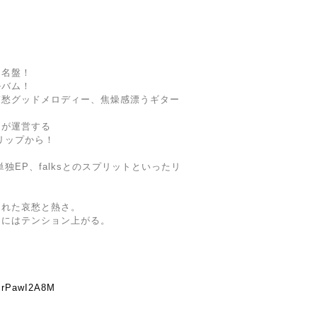
ク名盤！
ルバム！
哀愁グッドメロディー、焦燥感漂うギター
ーが運営する
リップから！
独EP、falksとのスプリットといったリ
まれた哀愁と熱さ。
スにはテンション上がる。
RBrPawI2A8M