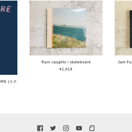
Rain caughts / skateboard
Jam Fuz
¥1,019
URE (ステ