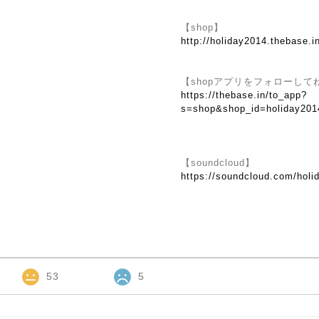
【shop】
http://holiday2014.thebase.i
【shopアプリをフォローして
https://thebase.in/to_app?
s=shop&shop_id=holiday201
【soundcloud】
https://soundcloud.com/holi
53
5