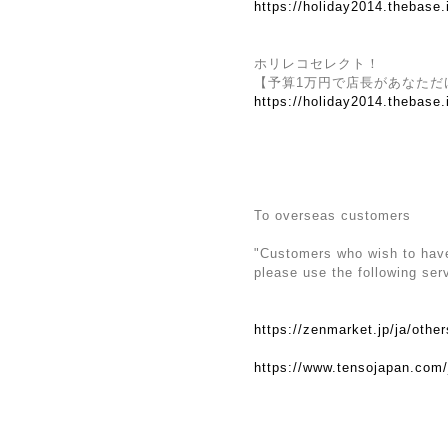
https://holiday2014.thebase
ホリレコセレクト！
【予算1万円で店長があなただ
https://holiday2014.thebase
To overseas customers
"Customers who wish to have 
please use the following ser
https://zenmarket.jp/ja/othe
https://www.tensojapan.com/