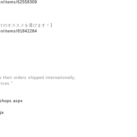
.in/items/62558309
けのオススメを選びます！】
.in/items/81842284
their orders shipped internationally,
vices."
rshops.aspx
ja