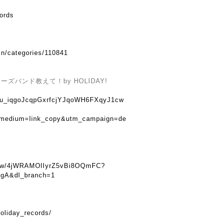
cords
in/categories/110841
バンド教えて！by HOLIDAY!
u8tu_iqgoJcqpGxrfcjYJqoWH6FXqyJ1cw
_medium=link_copy&utm_campaign=de
show/4jWRAMOlIyrZ5vBi8OQmFC?
gA&dl_branch=1
oliday_records/