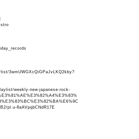
】
istro
iday_records
】
playlist/3wmUWGXcQiGPaJvLKQ2kby?
laylist/weekly-new-japanese-rock-
%E3%81%AE%E3%82%A4%E3%83%
3%E3%83%BC%E3%82%BA%E6%9C
/pl.u-8aAVpqbCNdR17E