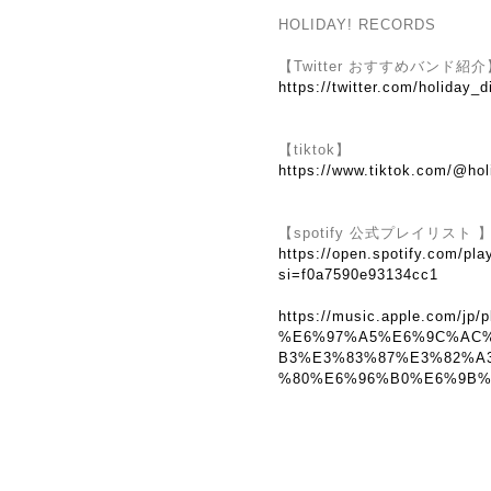
HOLIDAY! RECORDS
【Twitter おすすめバンド紹介
https://twitter.com/holiday_d
【tiktok】
https://www.tiktok.com/@hol
【spotify 公式プレイリスト 
https://open.spotify.com/
si=f0a7590e93134cc1
https://music.apple.com/jp/p
%E6%97%A5%E6%9C%AC
B3%E3%83%87%E3%82%A
%80%E6%96%B0%E6%9B%B2