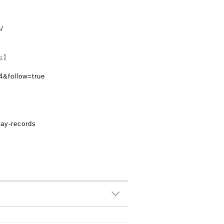
n/
ね】
4&follow=true
day-records