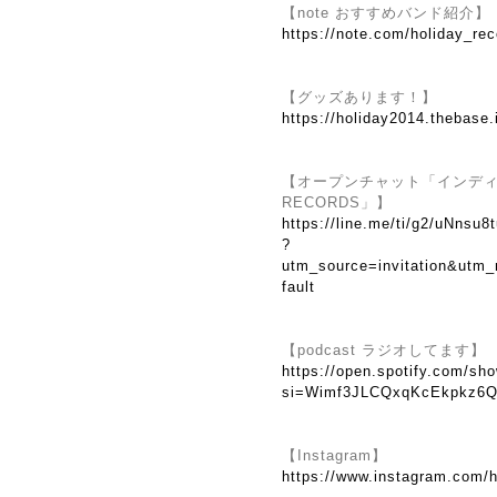
【note おすすめバンド紹介】
https://note.com/holiday_re
【グッズあります！】
https://holiday2014.thebase.
【オープンチャット「インディーズ
RECORDS」】
https://line.me/ti/g2/uNns
?
utm_source=invitation&utm
fault
【podcast ラジオしてます】
https://open.spotify.com/
si=Wimf3JLCQxqKcEkpkz6Q
【Instagram】
https://www.instagram.com/h