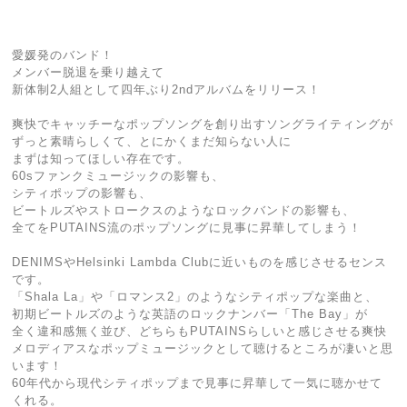
愛媛発のバンド！
メンバー脱退を乗り越えて
新体制2人組として四年ぶり2ndアルバムをリリース！
爽快でキャッチーなポップソングを創り出すソングライティングが
ずっと素晴らしくて、とにかくまだ知らない人に
まずは知ってほしい存在です。
60sファンクミュージックの影響も、
シティポップの影響も、
ビートルズやストロークスのようなロックバンドの影響も、
全てをPUTAINS流のポップソングに見事に昇華してしまう！
DENIMSやHelsinki Lambda Clubに近いものを感じさせるセンス
です。
「Shala La」や「ロマンス2」のようなシティポップな楽曲と、
初期ビートルズのような英語のロックナンバー「The Bay」が
全く違和感無く並び、どちらもPUTAINSらしいと感じさせる爽快
メロディアスなポップミュージックとして聴けるところが凄いと思
います！
60年代から現代シティポップまで見事に昇華して一気に聴かせて
くれる。