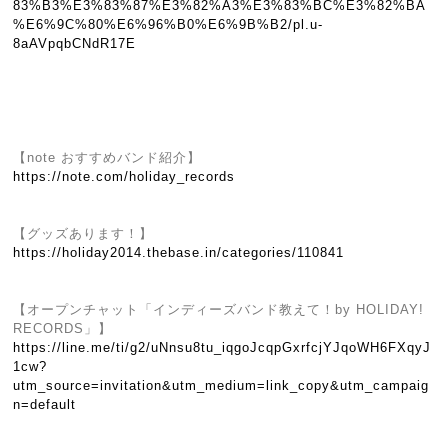
83%B3%E3%83%87%E3%82%A3%E3%83%BC%E3%82%BA
%E6%9C%80%E6%96%B0%E6%9B%B2/pl.u-
8aAVpqbCNdR17E
【note おすすめバンド紹介】
https://note.com/holiday_records
【グッズあります！】
https://holiday2014.thebase.in/categories/110841
【オープンチャット「インディーズバンド教えて！by HOLIDAY!
RECORDS」】
https://line.me/ti/g2/uNnsu8tu_iqgoJcqpGxrfcjYJqoWH6FXqyJ
1cw?
utm_source=invitation&utm_medium=link_copy&utm_campaig
n=default