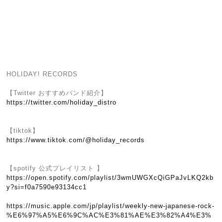
HOLIDAY! RECORDS
【Twitter おすすめバンド紹介】
https://twitter.com/holiday_distro
【tiktok】
https://www.tiktok.com/@holiday_records
【spotify 公式プレイリスト 】
https://open.spotify.com/playlist/3wmUWGXcQiGPaJvLKQ2kb
y?si=f0a7590e93134cc1
https://music.apple.com/jp/playlist/weekly-new-japanese-rock-
%E6%97%A5%E6%9C%AC%E3%81%AE%E3%82%A4%E3%