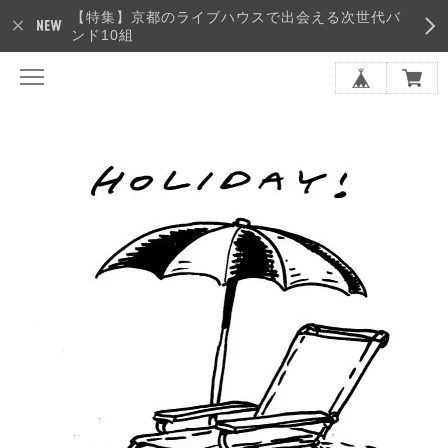
【特集】京都のライブハウスで出会える次世代バ
ンド10組