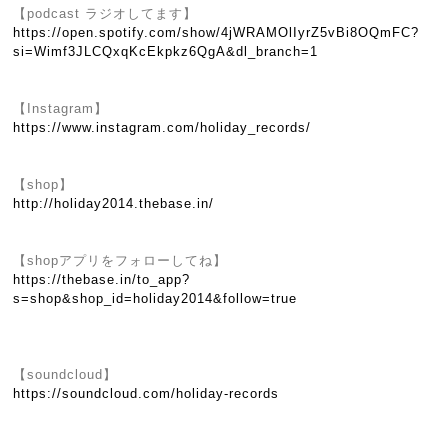
【podcast ラジオしてます】
https://open.spotify.com/show/4jWRAMOlIyrZ5vBi8OQmFC?
si=Wimf3JLCQxqKcEkpkz6QgA&dl_branch=1
【Instagram】
https://www.instagram.com/holiday_records/
【shop】
http://holiday2014.thebase.in/
【shopアプリをフォローしてね】
https://thebase.in/to_app?
s=shop&shop_id=holiday2014&follow=true
【soundcloud】
https://soundcloud.com/holiday-records