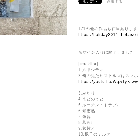
通報する
171の他の作品も在庫あります
https://holiday2014.thebase
※サイン入りは終了しました
[tracklist]
1.六甲シティ
2.俺の見たピストルズはスマ
https://youtu.be/WqS1yXI
3.みたり
4.まどのそと
5.ルーチン・トラブル！
6.知恵熱
7.薄暮
8.暮らし
9.衣替え
10.梔子のミルク