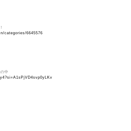
！
.in/categories/6645576
ホの中
wwy4?si=A1sPjVD4svp0yLKv