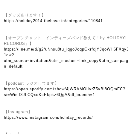
【グッズあります！】
https://holiday2014.thebase.in/categories/110841
【オープンチャット「インディーズバンド教えて！by HOLIDAY!
RECORDS」】
https://line.me/ti/g2/uNnsu8tu_iqgoJcqpGxrfcjYJqoWH6FXqyJ
1cw?
utm_source=invitation&utm_medium=link_copy&utm_campaig
n=default
【podcast ラジオしてます】
https://open.spotify.com/show/4jWRAMOlIyrZ5vBi8OQmFC?
si=Wimf3JLCQxqKcEkpkz6QgA&dl_branch=1
【Instagram】
https://www.instagram.com/holiday_records/