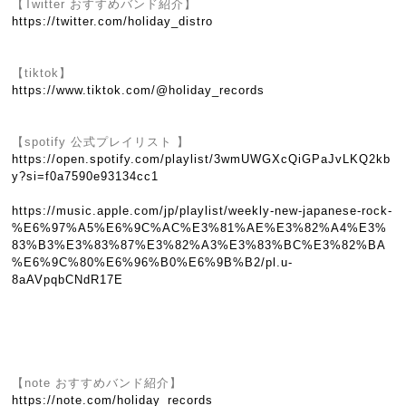
【Twitter おすすめバンド紹介】
https://twitter.com/holiday_distro
【tiktok】
https://www.tiktok.com/@holiday_records
【spotify 公式プレイリスト 】
https://open.spotify.com/playlist/3wmUWGXcQiGPaJvLKQ2kb
y?si=f0a7590e93134cc1
https://music.apple.com/jp/playlist/weekly-new-japanese-rock-
%E6%97%A5%E6%9C%AC%E3%81%AE%E3%82%A4%E3%
83%B3%E3%83%87%E3%82%A3%E3%83%BC%E3%82%BA
%E6%9C%80%E6%96%B0%E6%9B%B2/pl.u-
8aAVpqbCNdR17E
【note おすすめバンド紹介】
https://note.com/holiday_records