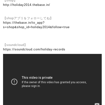
【shop】
http://holiday2014.thebase.in/
【shopアプリをフォローしてね】
https://thebase.in/to_app?
s=shop&shop_id=holiday2014&follow=true
【soundcloud】
https://soundcloud.com/holiday-records