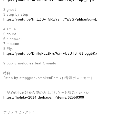
2.ghost
3.step by step
https://youtu.be/IntEZBv_5Rw?si=7YpSSPphhan5qiwL
4.smile
5.doubt
6.sleepwell
7.mouton
8.Fly,
https://youtu.be/DnHqPzztPrs?si=FU3UTBT61fegg5Kx
9.public melodies feat,Cwondo
特典:
｢step by step(gutskomakenRemix)｣音源ポストカード
※早めのお届けを希望の方はこちらをお読みください
https://holiday2014.thebase.in/items/62558309
ホリレコセレクト！