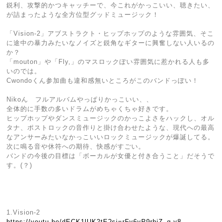
鋭利、攻撃的かつキャッチーで、今これがかっこいい、聴きたい、
が詰まったような全方位型グッドミュージック！
「Vision-2」アブストラクト・ヒップホップのような雰囲気、そこ
に途中の暴力みたいなノイズと鋭角なギターに興奮しない人いるの
か？
「mouton」や「Fly,」のマスロックぽい雰囲気に惹かれる人も多
いのでは。
Cwondoくん参加曲も違和感無いところがこのバンドっぽい！
Nikoん フルアルバムやっぱりかっこいい、、
全体的に手数の多いドラムがめちゃくちゃ好きです。
ヒップホップやダンスミュージックのかっこよさをハックし、オル
タナ、ポストロックの音作りと掛け合わせたような、現代への最高
なアンサーみたいなかっこいいロックミュージックが爆誕してる。
次に鳴る音や休符への期待、快感がすごい。
バンドの今後の目標は「ボーカルが女優と付き合うこと」だそうで
す。(？)
1.Vision-2
https://youtu.be/dECK1lUK2tE?si=rFv6yP9rhjZ_q-y8