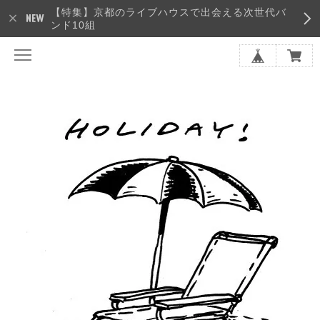
【特集】京都のライブハウスで出会える次世代バ
ンド10組