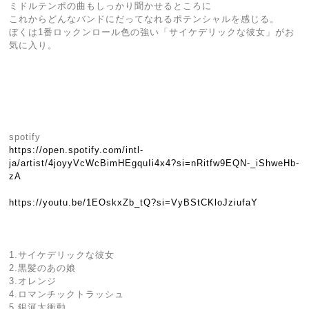
ミドルテンポの曲もしっかり聞かせるところに
これからどんなバンドにだってなれるポテンシャルを感じる。
ぼくは1番ロックンロール色の強い「サイケデリックな彼女」がお
気に入り。
spotify
https://open.spotify.com/intl-
ja/artist/4joyyVcWcBimHEgquIi4x4?si=nRitfw9EQN-_iShweHb-
zA
https://youtu.be/1EOskxZb_tQ?si=VyBStCKloJziufaY
1.サイケデリックな彼女
2.黒髪のあの娘
3.オレンジ
4.ロマンチックトラッシュ
5.銀河大衝動