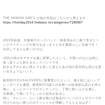
THE HAMIDA SHE'S の他の作品はこちらから買えます
https://holiday2014.thebase.in/categories/7180087
2022年結成、京都発のロックバンド！発表済みの二曲で見せたソ
ングライティングの実力をはっきりと示す素晴らしい五曲です！
注目してる人も多いのでは。
10代の頃のモヤモヤを曲に昇華したという。片想いの心には特に
真っ直ぐぶち刺さるロックバンドです。
好きな子のために死んでも良いと思えたあの頃の盲目的な恋心を思
い出すようなバンド。
銀杏BOYZやSALOVERSに影響受けたという、個人的にはハンブ
レッダーズも連想。銀杏BOYZ譲りの女神への狂信的な恋心を持ち
味に、もっとナードでロマンチックに、丁寧に歌い上げる感じ。
五曲通して聴いててしっかり起伏があるし、
特に「オレンジ」という曲を聴けば過去のバンドのフォロワーで片
付けられない彼らのポテンシャルが理解してもらえるはず！