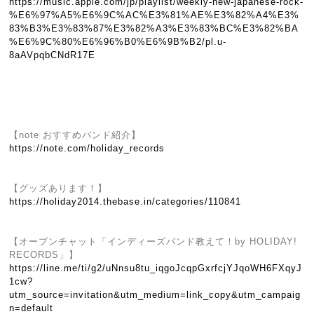
https://music.apple.com/jp/playlist/weekly-new-japanese-rock-
%E6%97%A5%E6%9C%AC%E3%81%AE%E3%82%A4%E3%
83%B3%E3%83%87%E3%82%A3%E3%83%BC%E3%82%BA
%E6%9C%80%E6%96%B0%E6%9B%B2/pl.u-
8aAVpqbCNdR17E
【note おすすめバンド紹介】
https://note.com/holiday_records
【グッズあります！】
https://holiday2014.thebase.in/categories/110841
【オープンチャット「インディーズバンド教えて！by HOLIDAY!
RECORDS」】
https://line.me/ti/g2/uNnsu8tu_iqgoJcqpGxrfcjYJqoWH6FXqyJ
1cw?
utm_source=invitation&utm_medium=link_copy&utm_campaig
n=default