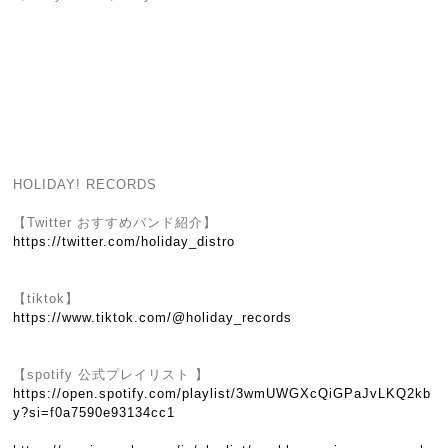
HOLIDAY! RECORDS
【Twitter おすすめバンド紹介】
https://twitter.com/holiday_distro
【tiktok】
https://www.tiktok.com/@holiday_records
【spotify 公式プレイリスト 】
https://open.spotify.com/playlist/3wmUWGXcQiGPaJvLKQ2kb
y?si=f0a7590e93134cc1