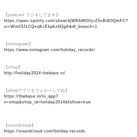
【podcast ラジオしてます】
https://open.spotify.com/show/4jWRAMOlIyrZ5vBi8OQmFC?
si=Wimf3JLCQxqKcEkpkz6QgA&dl_branch=1
【Instagram】
https://www.instagram.com/holiday_records/
【shop】
http://holiday2014.thebase.in/
【shopアプリをフォローしてね】
https://thebase.in/to_app?
s=shop&shop_id=holiday2014&follow=true
【soundcloud】
https://soundcloud.com/holiday-records