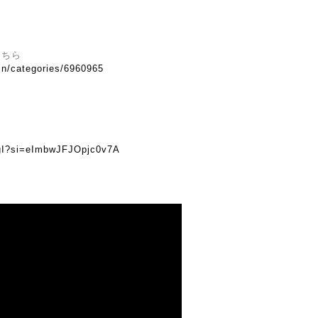
こちら
.in/categories/6960965
DgI?si=eImbwJFJOpjc0v7A