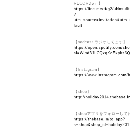
RECORDS」】
https://line.me/ti/g2/uNns
?
utm_source=invitation&utm
fault
【podcast ラジオしてます】
https://open.spotify.com/
si=Wimf3JLCQxqKcEkpkz6Q
【Instagram】
https://www.instagram.com/h
【shop】
http://holiday2014.thebase.i
【shopアプリをフォローして
https://thebase.in/to_app?
s=shop&shop_id=holiday201