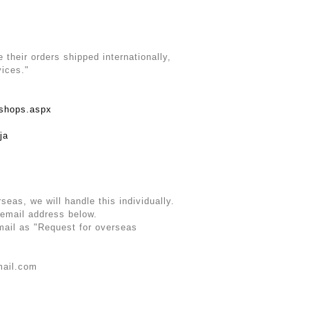
their orders shipped internationally,
vices."
rshops.aspx
ja
rseas, we will handle this individually.
 email address below.
email as "Request for overseas
mail.com