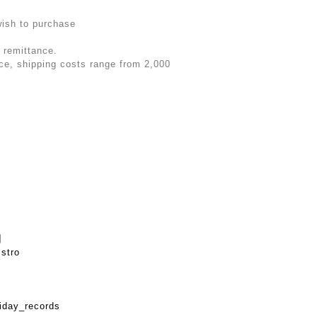
wish to purchase
 remittance.
rice, shipping costs range from 2,000
】
istro
iday_records