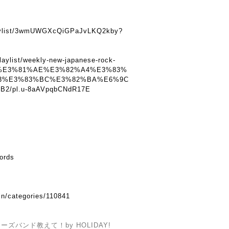
】
playlist/3wmUWGXcQiGPaJvLKQ2kby?
laylist/weekly-new-japanese-rock-
%E3%81%AE%E3%82%A4%E3%83%
3%E3%83%BC%E3%82%BA%E6%9C
/pl.u-8aAVpqbCNdR17E
cords
in/categories/110841
バンド教えて！by HOLIDAY!