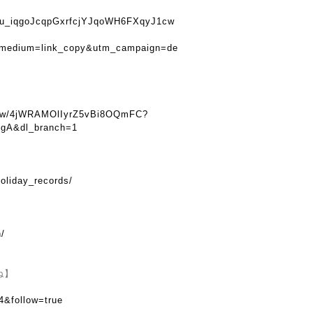
u8tu_iqgoJcqpGxrfcjYJqoWH6FXqyJ1cw
_medium=link_copy&utm_campaign=de
show/4jWRAMOlIyrZ5vBi8OQmFC?
gA&dl_branch=1
oliday_records/
n/
ね】
4&follow=true