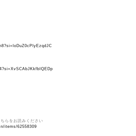
kn8?si=loDuZ0cPlyEzqdJC
z94?si=XvSCAbJKkfbIQEDp
こちらをお読みください
.in/items/62558309