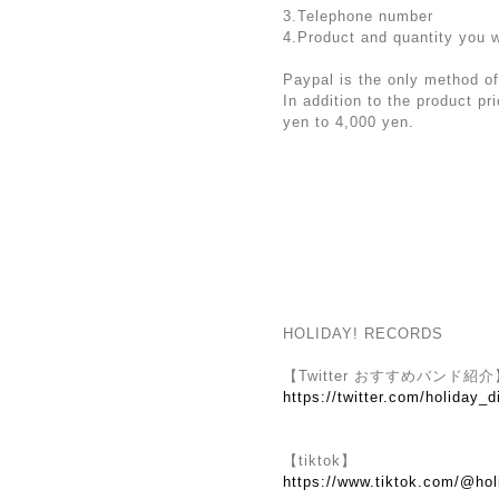
3.Telephone number
4.Product and quantity you 
Paypal is the only method of
In addition to the product p
yen to 4,000 yen.
HOLIDAY! RECORDS
【Twitter おすすめバンド紹介
https://twitter.com/holiday_d
【tiktok】
https://www.tiktok.com/@hol