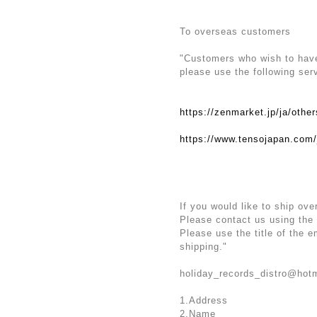
To overseas customers
"Customers who wish to have 
please use the following ser
https://zenmarket.jp/ja/othe
https://www.tensojapan.com/
If you would like to ship ove
Please contact us using the
Please use the title of the 
shipping."
holiday_records_distro@hot
1.Address
2.Name