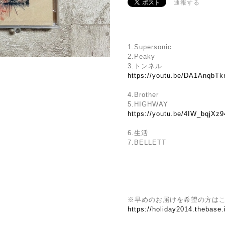
通報する
1.Supersonic
2.Peaky
3.トンネル
https://youtu.be/DA1AnqbT
4.Brother
5.HIGHWAY
https://youtu.be/4IW_bqjX
6.生活
7.BELLETT
※早めのお届けを希望の方は
https://holiday2014.thebase