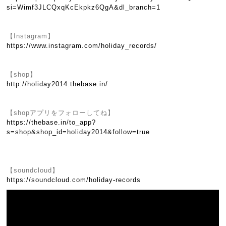
si=Wimf3JLCQxqKcEkpkz6QgA&dl_branch=1
【Instagram】
https://www.instagram.com/holiday_records/
【shop】
http://holiday2014.thebase.in/
【shopアプリをフォローしてね】
https://thebase.in/to_app?
s=shop&shop_id=holiday2014&follow=true
【soundcloud】
https://soundcloud.com/holiday-records