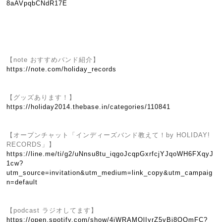
8aAVpqbCNdR17E
【note おすすめバンド紹介】
https://note.com/holiday_records
【グッズあります！】
https://holiday2014.thebase.in/categories/110841
【オープンチャット「インディーズバンド教えて！by HOLIDAY!
RECORDS」】
https://line.me/ti/g2/uNnsu8tu_iqgoJcqpGxrfcjYJqoWH6FXqyJ
1cw?
utm_source=invitation&utm_medium=link_copy&utm_campaig
n=default
【podcast ラジオしてます】
https://open.spotify.com/show/4jWRAMOlIyrZ5vBi8OQmFC?