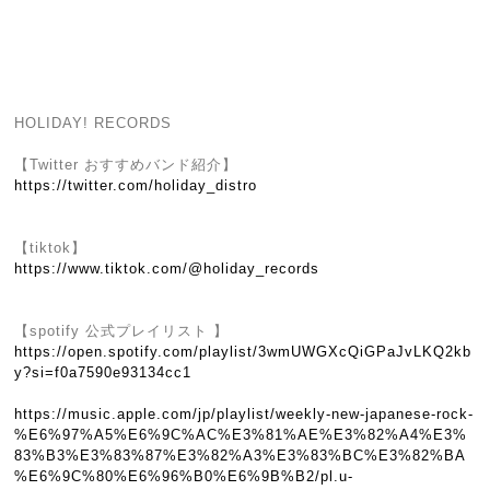
HOLIDAY! RECORDS
【Twitter おすすめバンド紹介】
https://twitter.com/holiday_distro
【tiktok】
https://www.tiktok.com/@holiday_records
【spotify 公式プレイリスト 】
https://open.spotify.com/playlist/3wmUWGXcQiGPaJvLKQ2kb
y?si=f0a7590e93134cc1
https://music.apple.com/jp/playlist/weekly-new-japanese-rock-
%E6%97%A5%E6%9C%AC%E3%81%AE%E3%82%A4%E3%
83%B3%E3%83%87%E3%82%A3%E3%83%BC%E3%82%BA
%E6%9C%80%E6%96%B0%E6%9B%B2/pl.u-