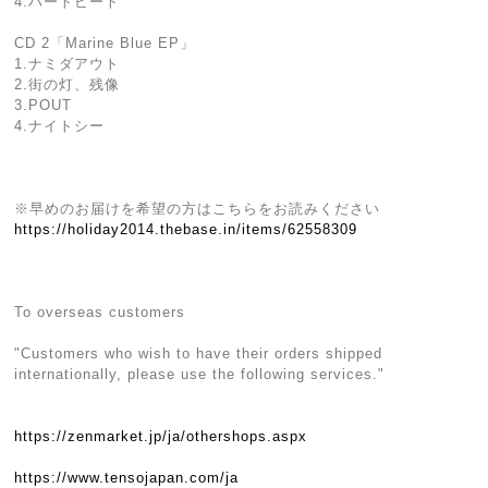
4.ハートビート
CD 2「Marine Blue EP」
1.ナミダアウト
2.街の灯、残像
3.POUT
4.ナイトシー
※早めのお届けを希望の方はこちらをお読みください
https://holiday2014.thebase.in/items/62558309
To overseas customers
"Customers who wish to have their orders shipped
internationally, please use the following services."
https://zenmarket.jp/ja/othershops.aspx
https://www.tensojapan.com/ja