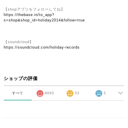
【shopアプリをフォローしてね】
https://thebase.in/to_app?
s=shop&shop_id=holiday2014&follow=true
【soundcloud】
https://soundcloud.com/holiday-records
ショップの評価
すべて
9093
53
5