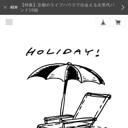
【特集】京都のライブハウスで出会える次世代バ
ンド10組