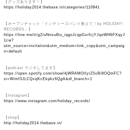
【グッズあります！】
https://holiday2014.thebase.in/categories/110841
【オープンチャット「インディーズバンド教えて！by HOLIDAY!
RECORDS」】
https://line.me/ti/g2/uNnsu8tu_iqgoJcqpGxrfcjYJqoWH6FXqyJ
1cw?
utm_source=invitation&utm_medium=link_copy&utm_campaig
n=default
【podcast ラジオしてます】
https://open.spotify.com/show/4jWRAMOlIyrZ5vBi8OQmFC?
si=Wimf3JLCQxqKcEkpkz6QgA&dl_branch=1
【Instagram】
https://www.instagram.com/holiday_records/
【shop】
http://holiday2014.thebase.in/