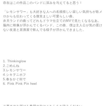
存在はこの作品このバンドに深みを与えてると思う！
「レモンサワー」も大好きな人への名残惜しい寂しい気持ちが歌メ
ロからも伝わってくる微笑ましい可愛らしい曲。
弁天ランドの曲ってどれもドラマ仕立てのMVで見たくなるなあ。
脳内に映像が浮かんでくるバンド。この曲、僕は主人公が気の置け
ない友達と居酒屋で飲んでる様子が浮かんできました。
1. Thinkinglow
2.ごめんね
3.レモンサワー
4.シキヲニホフ
5.春をかぐ街で
6. Pink Pink Pin heel