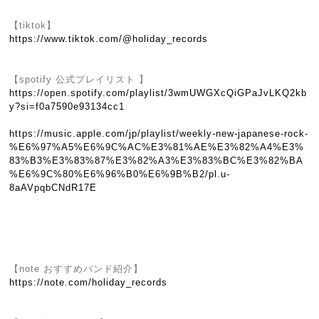
【tiktok】
https://www.tiktok.com/@holiday_records
【spotify 公式プレイリスト 】
https://open.spotify.com/playlist/3wmUWGXcQiGPaJvLKQ2kb
y?si=f0a7590e93134cc1
https://music.apple.com/jp/playlist/weekly-new-japanese-rock-
%E6%97%A5%E6%9C%AC%E3%81%AE%E3%82%A4%E3%
83%B3%E3%83%87%E3%82%A3%E3%83%BC%E3%82%BA
%E6%9C%80%E6%96%B0%E6%9B%B2/pl.u-
8aAVpqbCNdR17E
【note おすすめバンド紹介】
https://note.com/holiday_records