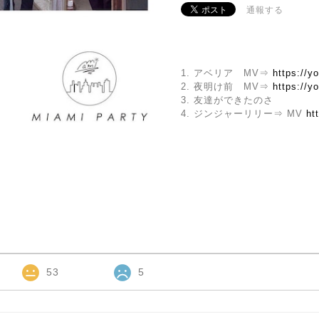
通報する
1. アベリア MV⇒
https://
2. 夜明け前 MV⇒
https://y
3. 友達ができたのさ
4. ジンジャーリリー⇒ MV
ht
53
5