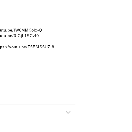
youtu.be/IW6MMKolx-Q
outu.be/0-GjL1SCvI0
tps://youtu.be/T5E6IS6UZI8