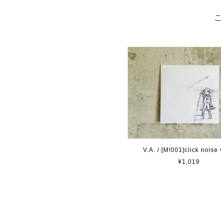
V.A. / [M!001]click noise 
¥1,019