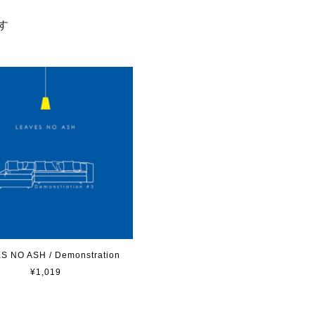
す
S NO ASH / Demonstration
¥1,019