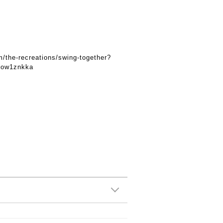
m/the-recreations/swing-together?
ddow1znkka