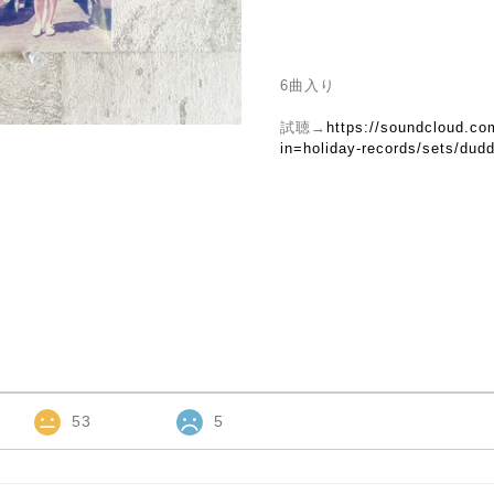
6曲入り
試聴→
https://soundcloud.co
in=holiday-records/sets/du
53
5