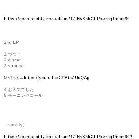
https://open.spotify.com/album/1ZjHvKhkGPPkwrhq1mbm60
2nd EP
1.つつじ
2.ginger
3.strange
MV視聴→
https://youtu.be/CRBteAUqQAg
4.お天気でした
5.モーニングコール
【spotify】
https://open.spotify.com/album/1ZjHvKhkGPPkwrhq1mbm60?