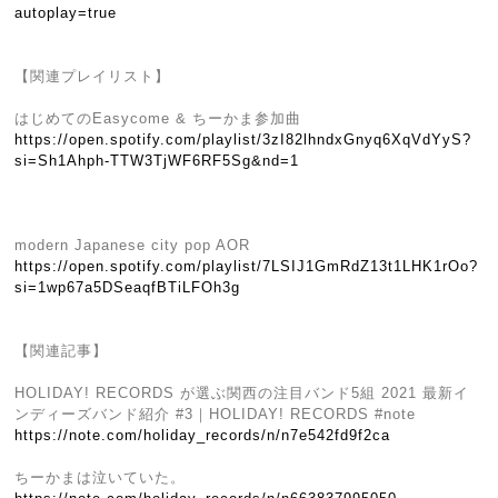
autoplay=true
【関連プレイリスト】
はじめてのEasycome & ちーかま参加曲
https://open.spotify.com/playlist/3zI82lhndxGnyq6XqVdYyS?
si=Sh1Ahph-TTW3TjWF6RF5Sg&nd=1
modern Japanese city pop AOR
https://open.spotify.com/playlist/7LSIJ1GmRdZ13t1LHK1rOo?
si=1wp67a5DSeaqfBTiLFOh3g
【関連記事】
HOLIDAY! RECORDS が選ぶ関西の注目バンド5組 2021 最新イ
ンディーズバンド紹介 #3｜HOLIDAY! RECORDS #note
https://note.com/holiday_records/n/n7e542fd9f2ca
ちーかまは泣いていた。