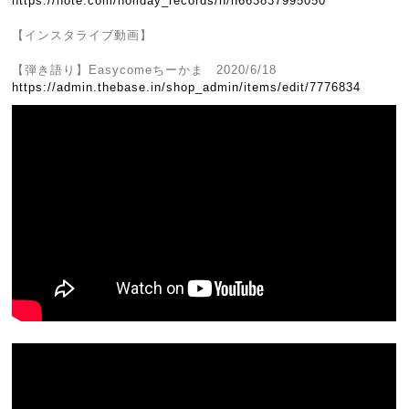
https://note.com/holiday_records/n/n663837995050
【インスタライブ動画】
【弾き語り】Easycomeちーかま 2020/6/18
https://admin.thebase.in/shop_admin/items/edit/7776834