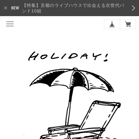
【特集】京都のライブハウスで出会える次世代バ
ンド10組