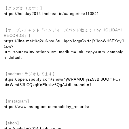
【グッズあります！】
https://holiday2014.thebase.in/categories/110841
【オープンチャット「インディーズバンド教えて！by HOLIDAY!
RECORDS」】
https://line.me/ti/g2/uNnsu8tu_iqgoJcqpGxrfcjYJqoWH6FXqyJ
1cw?
utm_source=invitation&utm_medium=link_copy&utm_campaig
n=default
【podcast ラジオしてます】
https://open.spotify.com/show/4jWRAMOlIyrZ5vBi8OQmFC?
si=Wimf3JLCQxqKcEkpkz6QgA&dl_branch=1
【Instagram】
https://www.instagram.com/holiday_records/
【shop】
http://holiday2014.thebase.in/