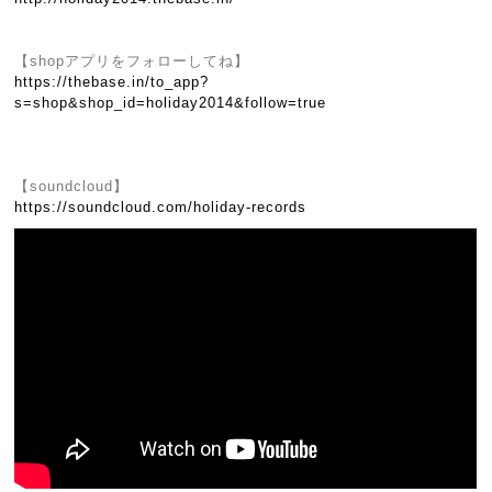
【shopアプリをフォローしてね】
https://thebase.in/to_app?
s=shop&shop_id=holiday2014&follow=true
【soundcloud】
https://soundcloud.com/holiday-records