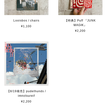
Looisbos / chairs
【特典】Puff 『JUNK
MAGIK』
¥1,100
¥2,200
【8/19発売】pudelhunds /
imnotsureif
¥2,200