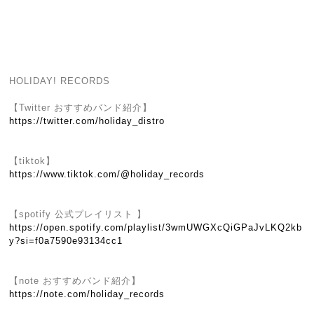
HOLIDAY! RECORDS
【Twitter おすすめバンド紹介】
https://twitter.com/holiday_distro
【tiktok】
https://www.tiktok.com/@holiday_records
【spotify 公式プレイリスト 】
https://open.spotify.com/playlist/3wmUWGXcQiGPaJvLKQ2kb
y?si=f0a7590e93134cc1
【note おすすめバンド紹介】
https://note.com/holiday_records