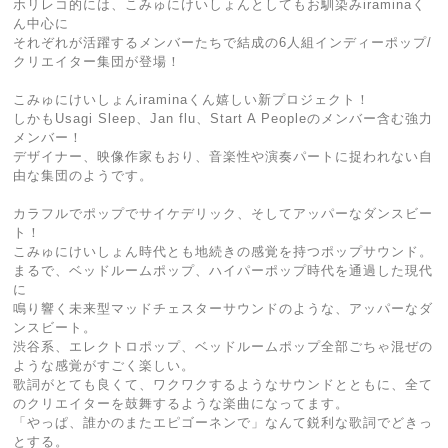
ホリレコ的には、こみゅにけいしょんとしてもお馴染みiraminaく
ん中心に
それぞれが活躍するメンバーたちで結成の6人組インディーポップ/
クリエイター集団が登場！
こみゅにけいしょんiraminaくん嬉しい新プロジェクト！
しかもUsagi Sleep、Jan flu、Start A Peopleのメンバー含む強力
メンバー！
デザイナー、映像作家もおり、音楽性や演奏パートに捉われない自
由な集団のようです。
カラフルでポップでサイケデリック、そしてアッパーなダンスビー
ト！
こみゅにけいしょん時代とも地続きの感覚を持つポップサウンド。
まるで、ベッドルームポップ、ハイパーポップ時代を通過した現代
に
鳴り響く未来型マッドチェスターサウンドのような、アッパーなダ
ンスビート。
渋谷系、エレクトロポップ、ベッドルームポップ全部ごちゃ混ぜの
ような感覚がすごく楽しい。
歌詞がとても良くて、ワクワクするようなサウンドとともに、全て
のクリエイターを鼓舞するような楽曲になってます。
「やっぱ、誰かのまたエピゴーネンで」なんて鋭利な歌詞でどきっ
とする。