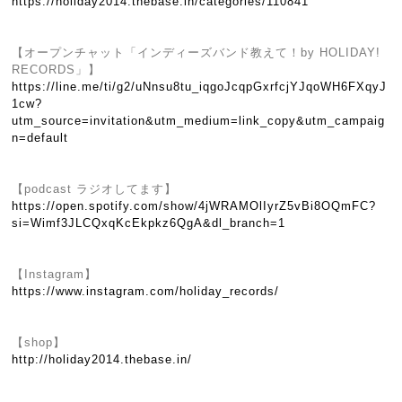
https://holiday2014.thebase.in/categories/110841
【オープンチャット「インディーズバンド教えて！by HOLIDAY!
RECORDS」】
https://line.me/ti/g2/uNnsu8tu_iqgoJcqpGxrfcjYJqoWH6FXqyJ
1cw?
utm_source=invitation&utm_medium=link_copy&utm_campaig
n=default
【podcast ラジオしてます】
https://open.spotify.com/show/4jWRAMOlIyrZ5vBi8OQmFC?
si=Wimf3JLCQxqKcEkpkz6QgA&dl_branch=1
【Instagram】
https://www.instagram.com/holiday_records/
【shop】
http://holiday2014.thebase.in/