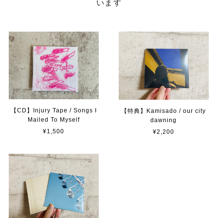
います
【CD】Injury Tape / Songs I
【特典】Kamisado / our city
Mailed To Myself
dawning
¥1,500
¥2,200