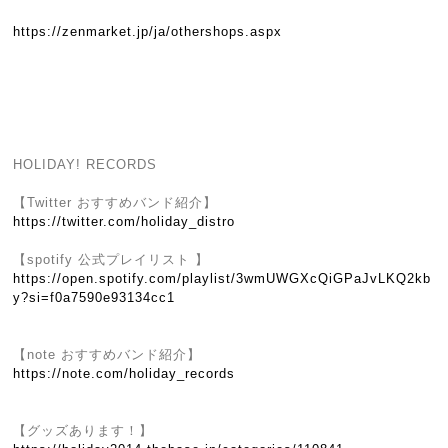
https://zenmarket.jp/ja/othershops.aspx
HOLIDAY! RECORDS
【Twitter おすすめバンド紹介】
https://twitter.com/holiday_distro
【spotify 公式プレイリスト 】
https://open.spotify.com/playlist/3wmUWGXcQiGPaJvLKQ2kb
y?si=f0a7590e93134cc1
【note おすすめバンド紹介】
https://note.com/holiday_records
【グッズあります！】