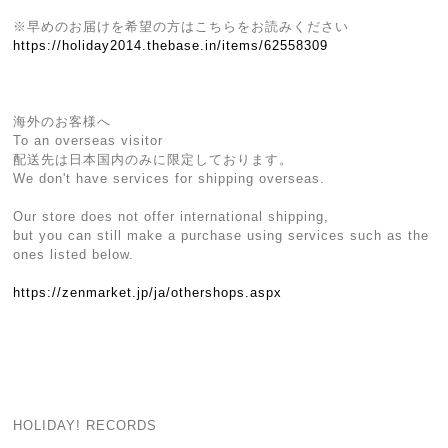
※早めのお届けを希望の方はこちらをお読みください
https://holiday2014.thebase.in/items/62558309
海外のお客様へ
To an overseas visitor
配送先は日本国内のみに限定しております。
We don't have services for shipping overseas.
Our store does not offer international shipping,
but you can still make a purchase using services such as the
ones listed below.
https://zenmarket.jp/ja/othershops.aspx
HOLIDAY! RECORDS