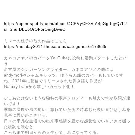
https://open.spotify.com/album/4CPVyCE3ViA4pGgtfqyQ7L?
si=2huIDkEbQrOForOeigDwuQ
ミレーの枕子の他の作品はこちら
https://holiday2014.thebase.in/categories/5178635
カネコアヤノのカバーをYouTubeに投稿し活動スタートしたとい
う
名古屋のシンガーソングライター。カネコアヤノの他には
andymoriやシャムキャッツ、ゆうらん船のカバーもしています
ね。2021年に配信でリリースされた弾き語り作品が
GalaxyTrainから嬉しいカセット化！
少しあどけないような独特の歌声メロディーも魅力ですが歌詞が凄
いです！
季節の温度や風の匂い、忘れていたあの時感じた淡い喜び悲しみを
見事に思い起こさせる。
日々の平凡な生活での出来事感情を豊かな感受性でいきいきと綴っ
た歌詞を読むと
こっちまで明日からの人生が楽しみになってくる。