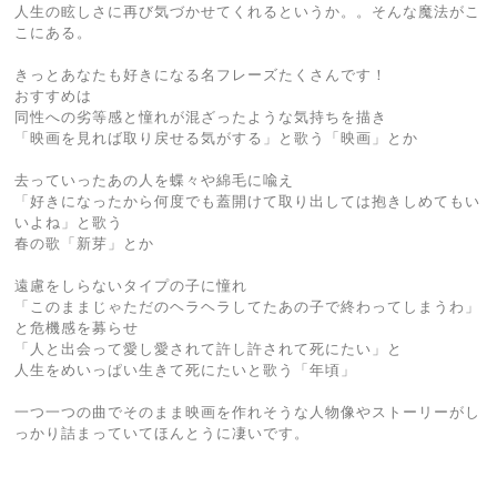
人生の眩しさに再び気づかせてくれるというか。。そんな魔法がこ
こにある。
きっとあなたも好きになる名フレーズたくさんです！
おすすめは
同性への劣等感と憧れが混ざったような気持ちを描き
「映画を見れば取り戻せる気がする」と歌う「映画」とか
去っていったあの人を蝶々や綿毛に喩え
「好きになったから何度でも蓋開けて取り出しては抱きしめてもい
いよね」と歌う
春の歌「新芽」とか
遠慮をしらないタイプの子に憧れ
「このままじゃただのヘラヘラしてたあの子で終わってしまうわ」
と危機感を募らせ
「人と出会って愛し愛されて許し許されて死にたい」と
人生をめいっぱい生きて死にたいと歌う「年頃」
一つ一つの曲でそのまま映画を作れそうな人物像やストーリーがし
っかり詰まっていてほんとうに凄いです。