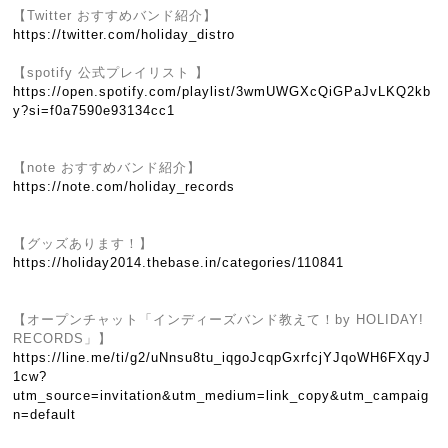
【Twitter おすすめバンド紹介】
https://twitter.com/holiday_distro
【spotify 公式プレイリスト 】
https://open.spotify.com/playlist/3wmUWGXcQiGPaJvLKQ2kb
y?si=f0a7590e93134cc1
【note おすすめバンド紹介】
https://note.com/holiday_records
【グッズあります！】
https://holiday2014.thebase.in/categories/110841
【オープンチャット「インディーズバンド教えて！by HOLIDAY!
RECORDS」】
https://line.me/ti/g2/uNnsu8tu_iqgoJcqpGxrfcjYJqoWH6FXqyJ
1cw?
utm_source=invitation&utm_medium=link_copy&utm_campaig
n=default