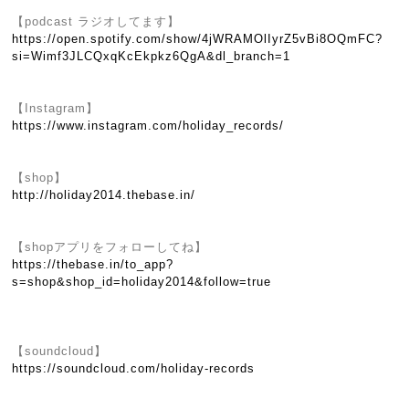
【podcast ラジオしてます】
https://open.spotify.com/show/4jWRAMOlIyrZ5vBi8OQmFC?
si=Wimf3JLCQxqKcEkpkz6QgA&dl_branch=1
【Instagram】
https://www.instagram.com/holiday_records/
【shop】
http://holiday2014.thebase.in/
【shopアプリをフォローしてね】
https://thebase.in/to_app?
s=shop&shop_id=holiday2014&follow=true
【soundcloud】
https://soundcloud.com/holiday-records