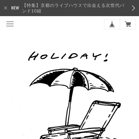
【特集】京都のライブハウスで出会える次世代バ
ンド10組