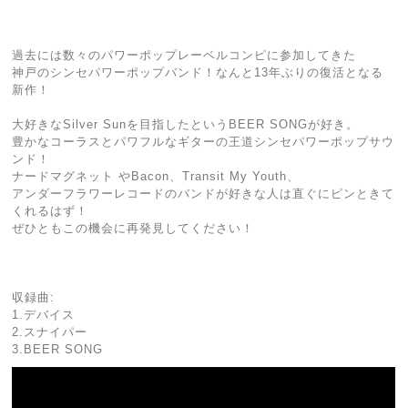
過去には数々のパワーポップレーベルコンピに参加してきた
神戸のシンセパワーポップバンド！なんと13年ぶりの復活となる
新作！
大好きなSilver Sunを目指したというBEER SONGが好き。
豊かなコーラスとパワフルなギターの王道シンセパワーポップサウ
ンド！
ナードマグネット やBacon、Transit My Youth、
アンダーフラワーレコードのバンドが好きな人は直ぐにピンときて
くれるはず！
ぜひともこの機会に再発見してください！
収録曲:
1.デバイス
2.スナイパー
3.BEER SONG