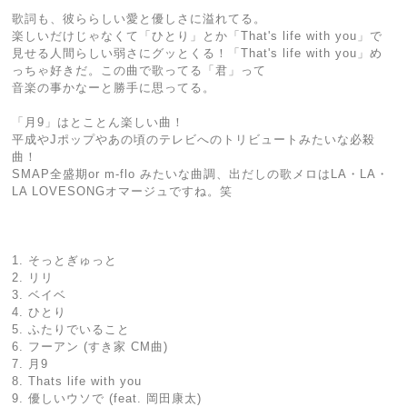
歌詞も、彼ららしい愛と優しさに溢れてる。
楽しいだけじゃなくて「ひとり」とか「That's life with you」で
見せる人間らしい弱さにグッとくる！「That's life with you」め
っちゃ好きだ。この曲で歌ってる「君」って
音楽の事かなーと勝手に思ってる。
「月9」はとことん楽しい曲！
平成やJポップやあの頃のテレビへのトリビュートみたいな必殺
曲！
SMAP全盛期or m-flo みたいな曲調、出だしの歌メロはLA・LA・
LA LOVESONGオマージュですね。笑
1. そっとぎゅっと
2. リリ
3. ベイベ
4. ひとり
5. ふたりでいること
6. フーアン (すき家 CM曲)
7. 月9
8. Thats life with you
9. 優しいウソで (feat. 岡田康太)