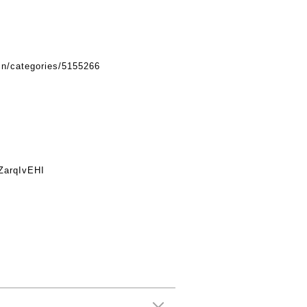
.in/categories/5155266
rZarqIvEHI