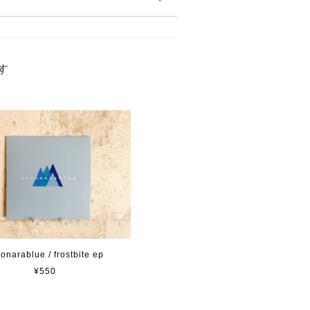
す
onarablue / frostbite ep
¥550