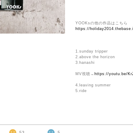
YOOKsの他の作品はこちら
https://holiday2014.thebase
1.sunday tripper
2.above the horizon
3.hanashi
MV視聴→
https://youtu.be/K
4.leaving summer
5.ride
53
5