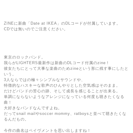
ZINEに新曲「Date at IKEA」のDLコードが付属しています。
CDでは無いのでご注意ください。
東京のロックバンド。
我らがLIGHTERS最新作は新曲のDLコード付属のzine！
彼女たちにとって大事な楽曲のためzineという形に残す事にしたと
いう。
3人ならではの極々シンプルなサウンドや、
特徴的なハスキーな歌声のひんやりとした空気感はそのまま。
だけどバンドの苦心の跡、そして成長を感じることが出来る。
単調にならないようなアレンジになっている何度も聴きたくなる
曲！
大好きなバンドなんですよね。
だってsnail mailやsoccer mommy、ratboysと並べて聴きたくな
るんだもの。
今作の曲名はペイヴメントを思い出しますね！