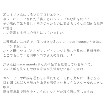
米山ミサさんによるソロプロジェクト。
ネットにアップされた「街」というシンプルな曲を聴いて、
その場の空気を美しく澄み切ったものに変えるような圧倒的な歌声
に驚き、
この音源を本当に心待ちにしていました。
二部構成の二枚組で、僕も好きなSaboten neon houseなど参加の
「バンド盤」と
なんと田中ヤコブさんがソングアレンジを施した盤の二枚組仕様。
ここでも出てくる田中ヤコブさんの名前。。！！
浮さんはmaco maretsさんの作品でも歌唱しているそうで、
その人脈を見てもやはり今後が見逃せない存在ですね。
カントリーや民謡を思わせる曲たちと、それと完全に一体となる、
目を閉じれば人里離れた山奥を想像させるようなスケールの大きな
歌声。
現在石垣島で製作中というのもなんだか凄く腑に落ちますね。