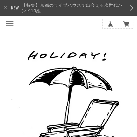
【特集】京都のライブハウスで出会える次世代バ
ンド10組