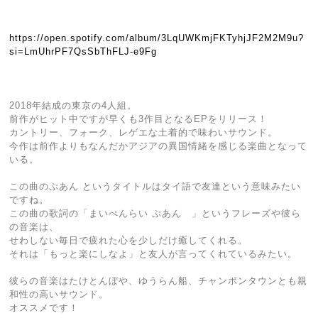
https://open.spotify.com/album/3LqUWKmjFKTyhjJF2M2M9u?
si=LmUhrPF7QsSbThFLJ-e9Fg
2018年結成の東京の4人組。
前作がヒット中ですが早くも3作目となるEPをリリース！
カントリー、フォーク、レゲエな土着的で味わいサウンド。
今作は前作よりもなんだかアジアの異国情緒を感じる楽曲となって
いる。
この曲のぷあん というタイトルはタイ語で友達という意味みたい
ですね。
この曲の歌詞の「まいぺんらい ぷあん 」というフレーズや彼ら
の音楽は、
せわしない毎日で疲れた心を少しだけ癒してくれる。
それは「もっと楽にしなよ」と友人が言ってくれているみたい。
彼らの音楽はたけとんぼや、ゆうらん船、チャンポンタウンとも親
和性の高いサウンド。
オススメです！