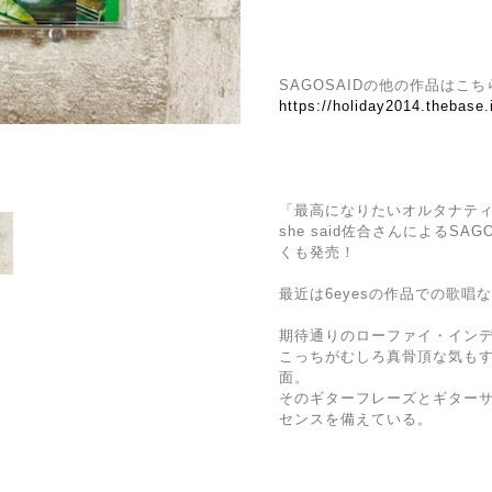
SAGOSAIDの他の作品はこ
https://holiday2014.thebase
「最高になりたいオルタナテ
she said佐合さんによるS
くも発売！
最近は6eyesの作品での歌唱
期待通りのローファイ・インデ
こっちがむしろ真骨頂な気も
面。
そのギターフレーズとギター
センスを備えている。