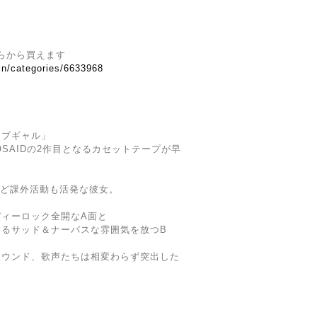
ちらから買えます
.in/categories/6633968
ィブギャル」
AGOSAIDの2作目となるカセットテープが早
など課外活動も活発な彼女。
ィーロック全開なA面と
するサッド＆ナーバスな雰囲気を放つB
サウンド、歌声たちは相変わらず突出した