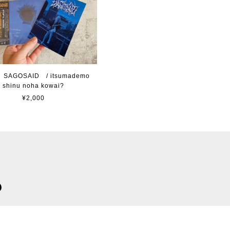
AGOSAID / itsumademo
shinu noha kowai?
¥2,000