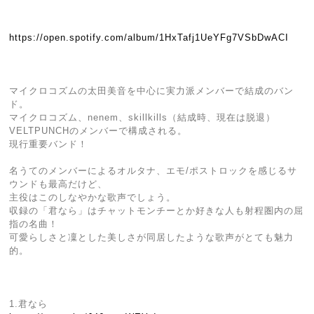
https://open.spotify.com/album/1HxTafj1UeYFg7VSbDwACI
マイクロコズムの太田美音を中心に実力派メンバーで結成のバン
ド。
マイクロコズム、nenem、skillkills（結成時、現在は脱退）
VELTPUNCHのメンバーで構成される。
現行重要バンド！
名うてのメンバーによるオルタナ、エモ/ポストロックを感じるサ
ウンドも最高だけど、
主役はこのしなやかな歌声でしょう。
収録の「君なら」はチャットモンチーとか好きな人も射程圏内の屈
指の名曲！
可愛らしさと凜とした美しさが同居したような歌声がとても魅力
的。
1.君なら