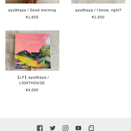
ayutthaya / Good morning
ayutthaya / I know, right?
¥1,650
¥1,650
【LP】ayutthaya /
LIGHTHOUSE
¥4,000