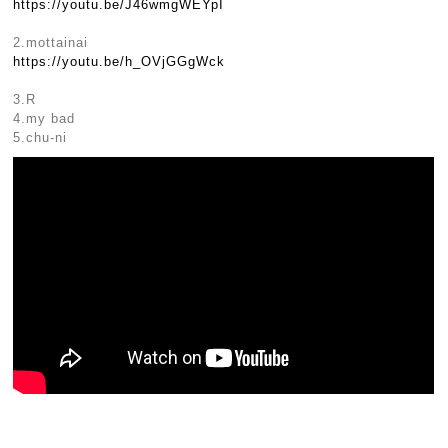
https://youtu.be/J46wmgWEYpI
2.mottainai
https://youtu.be/h_OVjGGgWck
3.R
4.my bad
5.chu-ni