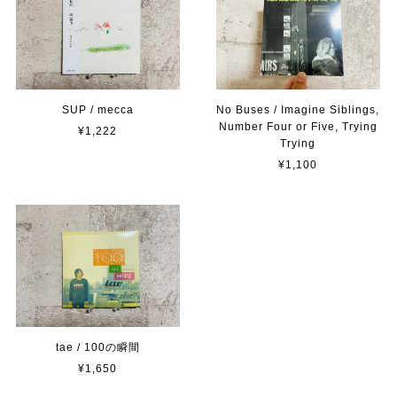
SUP / mecca
No Buses / Imagine Siblings,
Number Four or Five, Trying
¥1,222
Trying
¥1,100
tae / 100の瞬間
¥1,650