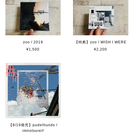
zoo / 2019
【特典】zoo / WISH I WERE
¥1,500
¥2,200
【8/19発売】pudelhunds /
imnotsureif