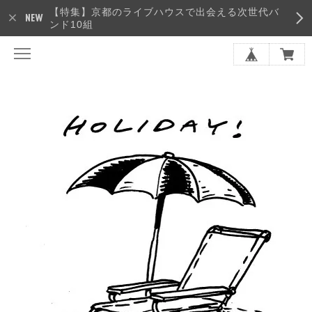
【特集】京都のライブハウスで出会える次世代バ
ンド10組