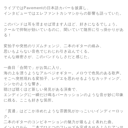
ライブではPavementの日本語カバーを披露し、
インタビューではエレファントカシマシからの影響も語っていた。
このバンドは耳を澄ませば澄ます人ほど、好きになるでしょう。
クールで抑制が効いているのに、聞いていて随所に引っ掛かりがあ
る！
変拍子や突然のリズムチェンジ、二本のギターの絡み、
思いもよらない音色でじわじわ引き込んでくる。
そんな緻密さが、このバンドらしさだと感じた。
一曲目「合間で」がお気に入り。
海の上を漂うようなアルペジオギター。メロウで色気のある歌声。
そこへ突然現れる変拍子、レゲエを思わせるようなカッティング、
シンセのような響き。
聴けば聴くほど新しい発見がある演奏で、
エンディングに一瞬だけ鳴るパーカッションのような音が妙に印象
に残る。ここも好きな箇所。
「貫通」はどこか冷めたような雰囲気がかっこいいインディーロッ
ク。
二本のギターのコンビネーションの魅力が最もよく表れた曲。
イントロから、二本でひとつのフレーズを完成させるようなアンサ