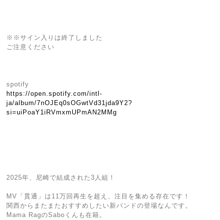
※※サイン入りは終了しました
ご注意ください
spotify
https://open.spotify.com/intl-
ja/album/7nOJEq0sOGwtVd31jda9Y2?
si=uiPoaY1iRVmxmUPmAN2MMg
2025年、尼崎で結成された3人組！
MV「貫通」は11万回再生を超え、注目を集める存在です！
関西からまたまたおすすめしたい新バンドの登場なんです。
Mama RagのSaboくんも在籍。