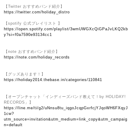
【Twitter おすすめバンド紹介】
https://twitter.com/holiday_distro
【spotify 公式プレイリスト 】
https://open.spotify.com/playlist/3wmUWGXcQiGPaJvLKQ2kb
y?si=f0a7590e93134cc1
【note おすすめバンド紹介】
https://note.com/holiday_records
【グッズあります！】
https://holiday2014.thebase.in/categories/110841
【オープンチャット「インディーズバンド教えて！by HOLIDAY!
RECORDS」】
https://line.me/ti/g2/uNnsu8tu_iqgoJcqpGxrfcjYJqoWH6FXqyJ
1cw?
utm_source=invitation&utm_medium=link_copy&utm_campaig
n=default