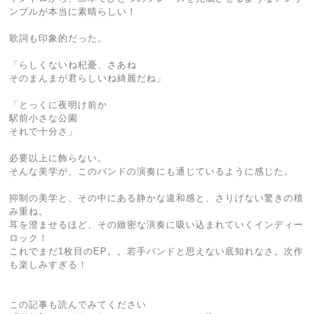
ンブルが本当に素晴らしい！
歌詞も印象的だった。
「らしくないね杞憂、さあね
そのまんまが君らしいね綺麗だね」
「とっくに夜明け前か
駅前小さな公園
それで十分さ」
必要以上に飾らない。
そんな美学が、このバンドの演奏にも通じているように感じた。
抑制の美学と、その中にある静かな違和感と、さりげない驚きの積
み重ね。
耳を澄ませるほど、その緻密な演奏に吸い込まれていくインディー
ロック！
これでまだ1枚目のEP。。若手バンドと思えない底知れなさ。次作
も楽しみすぎる！
この記事も読んでみてください