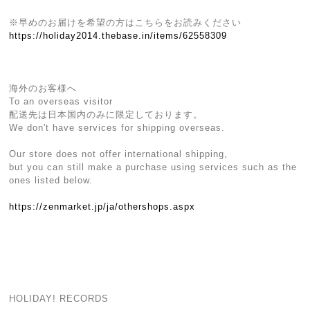
※早めのお届けを希望の方はこちらをお読みください
https://holiday2014.thebase.in/items/62558309
海外のお客様へ
To an overseas visitor
配送先は日本国内のみに限定しております。
We don't have services for shipping overseas.
Our store does not offer international shipping,
but you can still make a purchase using services such as the
ones listed below.
https://zenmarket.jp/ja/othershops.aspx
HOLIDAY! RECORDS