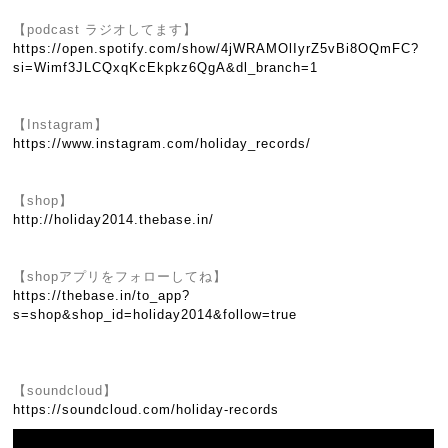
【podcast ラジオしてます】
https://open.spotify.com/show/4jWRAMOlIyrZ5vBi8OQmFC?
si=Wimf3JLCQxqKcEkpkz6QgA&dl_branch=1
【Instagram】
https://www.instagram.com/holiday_records/
【shop】
http://holiday2014.thebase.in/
【shopアプリをフォローしてね】
https://thebase.in/to_app?
s=shop&shop_id=holiday2014&follow=true
【soundcloud】
https://soundcloud.com/holiday-records