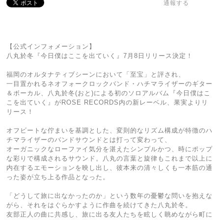
通報する
【公式インフォメーション】
八丸於冬『今日僕はここを出ていく』7月8日リリース決定！
福岡のオルタナティブシーンにおいて「至宝」と評され、
一目置かれるネオフォークロックバンド・ハチマライザーのギター
＆ボーカル、八丸於冬(おと)による初のソロアルバム『今日僕はこ
こを出ていく』がROSE RECORDS内の新レーベル、果実よりリ
リース！
オフビートな佇まいを基調とした、変則的なリズム構成が特徴のハ
チマライザーのバンドサウンドとは打って変わって、
オーガニックなローファイ気分を湛えたシンプルかつ、時にポップ
な彩りで構成されるサウンド。八丸の言葉と旋律もこれまで以上に
内在するエモーションを映し出し、彼本来の清々しくも一本筋の通
った姿が立ち上る作品となった。
「どうして旅に出なかったのか」という数年の憂鬱な問いを抱えな
がら、それをはぐらかすように作曲を続けてきた八丸於冬。
友部正人の曲に共感し、旅に出る友人たちを眩しく眺めながら町に