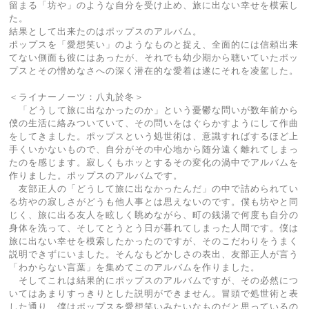
留まる「坊や」のような自分を受け止め、旅に出ない幸せを模索し
た。
結果として出来たのはポップスのアルバム。
ポップスを「愛想笑い」のようなものと捉え、全面的には信頼出来
てない側面も彼にはあったが、それでも幼少期から聴いていたポッ
プスとその憎めなさへの深く潜在的な愛着は遂にそれを凌駕した。
＜ライナーノーツ：八丸於冬＞
「どうして旅に出なかったのか」という憂鬱な問いが数年前から
僕の生活に絡みついていて、その問いをはぐらかすようにして作曲
をしてきました。ポップスという処世術は、意識すればするほど上
手くいかないもので、自分がその中心地から随分遠く離れてしまっ
たのを感じます。寂しくもホッとするその変化の渦中でアルバムを
作りました。ポップスのアルバムです。
友部正人の「どうして旅に出なかったんだ」の中で詰められてい
る坊やの寂しさがどうも他人事とは思えないのです。僕も坊やと同
じく、旅に出る友人を眩しく眺めながら、町の銭湯で何度も自分の
身体を洗って、そしてとうとう日が暮れてしまった人間です。僕は
旅に出ない幸せを模索したかったのですが、そのこだわりをうまく
説明できずにいました。そんなもどかしさの表出、友部正人が言う
「わからない言葉」を集めてこのアルバムを作りました。
そしてこれは結果的にポップスのアルバムですが、その必然につ
いてはあまりすっきりとした説明ができません。冒頭で処世術と表
した通り、僕はポップスを愛想笑いみたいなものだと思っているの