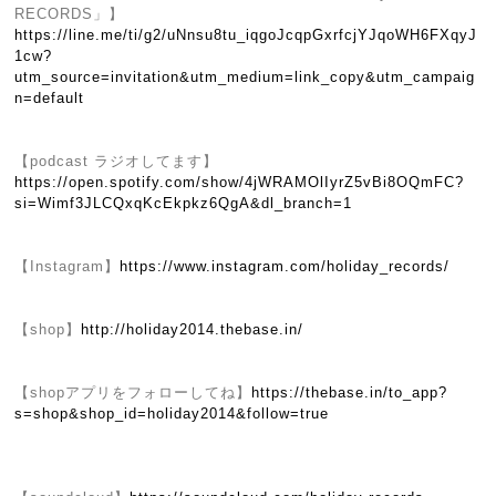
RECORDS」】
https://line.me/ti/g2/uNnsu8tu_iqgoJcqpGxrfcjYJqoWH6FXqyJ
1cw?
utm_source=invitation&utm_medium=link_copy&utm_campaig
n=default
【podcast ラジオしてます】
https://open.spotify.com/show/4jWRAMOlIyrZ5vBi8OQmFC?
si=Wimf3JLCQxqKcEkpkz6QgA&dl_branch=1
【Instagram】
https://www.instagram.com/holiday_records/
【shop】
http://holiday2014.thebase.in/
【shopアプリをフォローしてね】
https://thebase.in/to_app?
s=shop&shop_id=holiday2014&follow=true