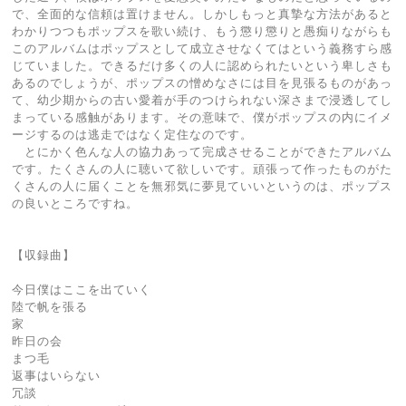
で、全面的な信頼は置けません。しかしもっと真摯な方法があると
わかりつつもポップスを歌い続け、もう懲り懲りと愚痴りながらも
このアルバムはポップスとして成立させなくてはという義務すら感
じていました。できるだけ多くの人に認められたいという卑しさも
あるのでしょうが、ポップスの憎めなさには目を見張るものがあっ
て、幼少期からの古い愛着が手のつけられない深さまで浸透してし
まっている感触があります。その意味で、僕がポップスの内にイメ
ージするのは逃走ではなく定住なのです。
とにかく色んな人の協力あって完成させることができたアルバム
です。たくさんの人に聴いて欲しいです。頑張って作ったものがた
くさんの人に届くことを無邪気に夢見ていいというのは、ポップス
の良いところですね。
【収録曲】
今日僕はここを出ていく
陸で帆を張る
家
昨日の会
まつ毛
返事はいらない
冗談