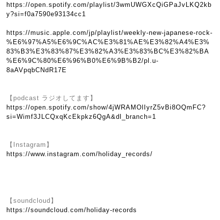
https://open.spotify.com/playlist/3wmUWGXcQiGPaJvLKQ2kb
y?si=f0a7590e93134cc1
https://music.apple.com/jp/playlist/weekly-new-japanese-rock-
%E6%97%A5%E6%9C%AC%E3%81%AE%E3%82%A4%E3%
83%B3%E3%83%87%E3%82%A3%E3%83%BC%E3%82%BA
%E6%9C%80%E6%96%B0%E6%9B%B2/pl.u-
8aAVpqbCNdR17E
【podcast ラジオしてます】
https://open.spotify.com/show/4jWRAMOlIyrZ5vBi8OQmFC?
si=Wimf3JLCQxqKcEkpkz6QgA&dl_branch=1
【Instagram】
https://www.instagram.com/holiday_records/
【soundcloud】
https://soundcloud.com/holiday-records