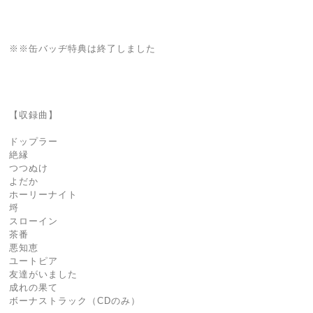
※※缶バッヂ特典は終了しました
【収録曲】
ドップラー
絶縁
つつぬけ
よだか
ホーリーナイト
埒
スローイン
茶番
悪知恵
ユートピア
友達がいました
成れの果て
ボーナストラック（CDのみ）