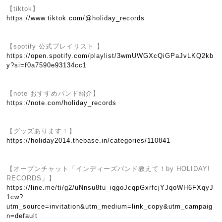
【tiktok】
https://www.tiktok.com/@holiday_records
【spotify 公式プレイリスト 】
https://open.spotify.com/playlist/3wmUWGXcQiGPaJvLKQ2kb
y?si=f0a7590e93134cc1
【note おすすめバンド紹介】
https://note.com/holiday_records
【グッズあります！】
https://holiday2014.thebase.in/categories/110841
【オープンチャット「インディーズバンド教えて！by HOLIDAY!
RECORDS」】
https://line.me/ti/g2/uNnsu8tu_iqgoJcqpGxrfcjYJqoWH6FXqyJ
1cw?
utm_source=invitation&utm_medium=link_copy&utm_campaig
n=default