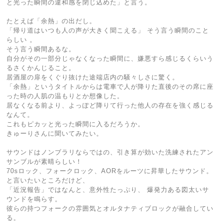
と光った瞬間の違和感を閉じ込めた」と言う。
たとえば「余熱」の出だし。
「帰り道はいつも人の声が大きく聞こえる」 そう言う瞬間のこと
らしい 。
そう言う瞬間あるな。
自分がその一部分じゃなくなった瞬間に、嫌悪すら感じるくらいう
るさくかんじること。
居酒屋の扉をくぐり抜けた途端店内の騒々しさに驚く。
「余熱」というタイトルからは電車で人が降りた直後のその席に座
った時の人肌の温もりとか想像した。
居なくなる前より、よっぽど降りて行った他人の存在を強く感じる
なんて。
これもピカッと光った瞬間に入るだろうか。
きゅーりさんに聞いてみたい。
サウンドはノンブラリならではの、引き算が効いた洗練されたアン
サンブルが素晴らしい！
70sロック、フォークロック、AORをルーツに昇華したサウンド。
と言いたいところだけど、
「近況報告」ではなんと、意外性たっぷり、 爆発力ある図太いサ
ウンドを鳴らす。
彼らの持つフォークの雰囲気とオルタナティブロックが融合してい
る。