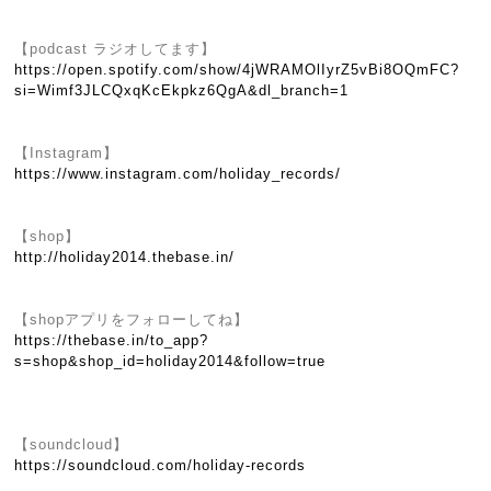
【podcast ラジオしてます】
https://open.spotify.com/show/4jWRAMOlIyrZ5vBi8OQmFC?
si=Wimf3JLCQxqKcEkpkz6QgA&dl_branch=1
【Instagram】
https://www.instagram.com/holiday_records/
【shop】
http://holiday2014.thebase.in/
【shopアプリをフォローしてね】
https://thebase.in/to_app?
s=shop&shop_id=holiday2014&follow=true
【soundcloud】
https://soundcloud.com/holiday-records