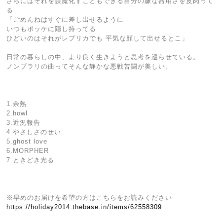
さらにはそれを誤魔化すこともできる自分の嫌な器用さを皮肉って
る
「ごめんねはすぐに差し出せるように
いつもポッケに隠し持ってる
ひどいのはそれがレプリカでも 平気な顔して出せるとこ」
日常の暮らしの中、より良く生きようと思考を巡らせている。
ノンブラリの曲ってそんな静かな悪戦苦闘が美しい。
1.余熱
2.howl
3.近況報告
4.やさしさのせい
5.ghost love
6.MORPHER
7.ときどき光る
※早めのお届けを希望の方はこちらをお読みください
https://holiday2014.thebase.in/items/62558309