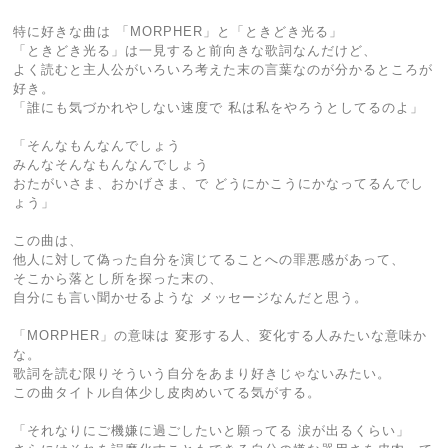
特に好きな曲は 「MORPHER」と「ときどき光る」
「ときどき光る」は一見すると前向きな歌詞なんだけど、
よく読むと主人公がいろいろ考えた末の言葉なのが分かるところが
好き。
「誰にも気づかれやしない速度で 私は私をやろうとしてるのよ」
「そんなもんなんでしょう
みんなそんなもんなんでしょう
おたがいさま、おかげさま、で どうにかこうにかなってるんでし
ょう」
この曲は、
他人に対して偽った自分を演じてることへの罪悪感があって、
そこから落とし所を探った末の、
自分にも言い聞かせるような メッセージなんだと思う。
「MORPHER」の意味は 変形する人、変化する人みたいな意味か
な。
歌詞を読む限りそういう自分をあまり好きじゃないみたい。
この曲タイトル自体少し皮肉めいてる気がする。
「それなりにご機嫌に過ごしたいと願ってる 涙が出るくらい」