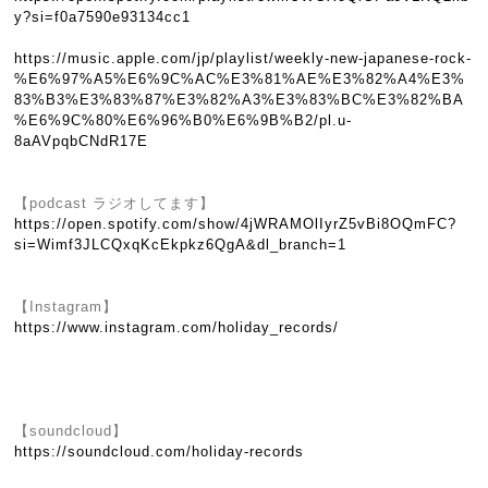
y?si=f0a7590e93134cc1
https://music.apple.com/jp/playlist/weekly-new-japanese-rock-
%E6%97%A5%E6%9C%AC%E3%81%AE%E3%82%A4%E3%
83%B3%E3%83%87%E3%82%A3%E3%83%BC%E3%82%BA
%E6%9C%80%E6%96%B0%E6%9B%B2/pl.u-
8aAVpqbCNdR17E
【podcast ラジオしてます】
https://open.spotify.com/show/4jWRAMOlIyrZ5vBi8OQmFC?
si=Wimf3JLCQxqKcEkpkz6QgA&dl_branch=1
【Instagram】
https://www.instagram.com/holiday_records/
【soundcloud】
https://soundcloud.com/holiday-records