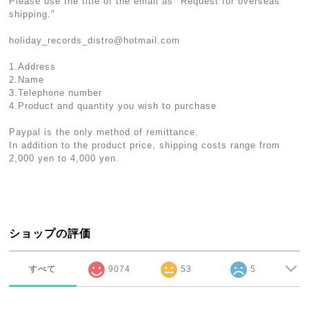
Please use the title of the email as "Request for overseas
shipping."
holiday_records_distro@hotmail.com
1.Address
2.Name
3.Telephone number
4.Product and quantity you wish to purchase
Paypal is the only method of remittance.
In addition to the product price, shipping costs range from
2,000 yen to 4,000 yen.
ショップの評価
すべて
9074
53
5