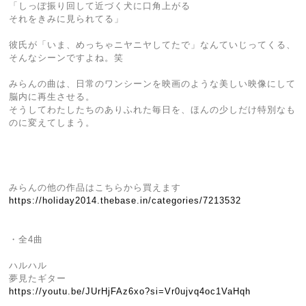
「しっぽ振り回して近づく犬に口角上がる
それをきみに見られてる」
彼氏が「いま、めっちゃニヤニヤしてたで」なんていじってくる、
そんなシーンですよね。笑
みらんの曲は、日常のワンシーンを映画のような美しい映像にして
脳内に再生させる。
そうしてわたしたちのありふれた毎日を、ほんの少しだけ特別なも
のに変えてしまう。
みらんの他の作品はこちらから買えます
https://holiday2014.thebase.in/categories/7213532
・全4曲
ハルハル
夢見たギター
https://youtu.be/JUrHjFAz6xo?si=Vr0ujvq4oc1VaHqh