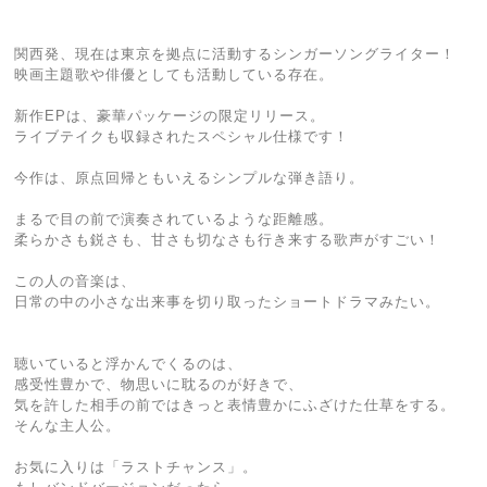
関西発、現在は東京を拠点に活動するシンガーソングライター！
映画主題歌や俳優としても活動している存在。
新作EPは、豪華パッケージの限定リリース。
ライブテイクも収録されたスペシャル仕様です！
今作は、原点回帰ともいえるシンプルな弾き語り。
まるで目の前で演奏されているような距離感。
柔らかさも鋭さも、甘さも切なさも行き来する歌声がすごい！
この人の音楽は、
日常の中の小さな出来事を切り取ったショートドラマみたい。
聴いていると浮かんでくるのは、
感受性豊かで、物思いに耽るのが好きで、
気を許した相手の前ではきっと表情豊かにふざけた仕草をする。
そんな主人公。
お気に入りは「ラストチャンス」。