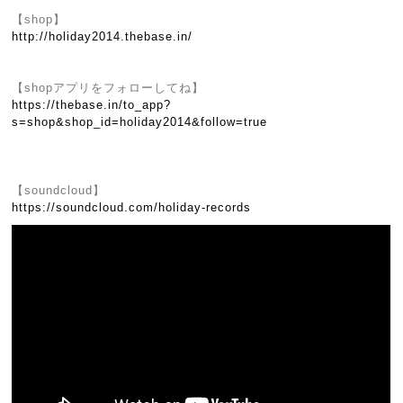
【shop】
http://holiday2014.thebase.in/
【shopアプリをフォローしてね】
https://thebase.in/to_app?
s=shop&shop_id=holiday2014&follow=true
【soundcloud】
https://soundcloud.com/holiday-records