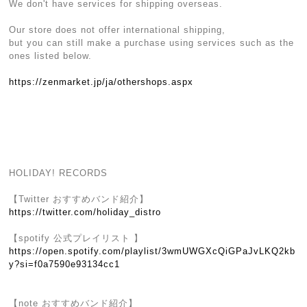
We don't have services for shipping overseas.
Our store does not offer international shipping,
but you can still make a purchase using services such as the
ones listed below.
https://zenmarket.jp/ja/othershops.aspx
HOLIDAY! RECORDS
【Twitter おすすめバンド紹介】
https://twitter.com/holiday_distro
【spotify 公式プレイリスト 】
https://open.spotify.com/playlist/3wmUWGXcQiGPaJvLKQ2kb
y?si=f0a7590e93134cc1
【note おすすめバンド紹介】