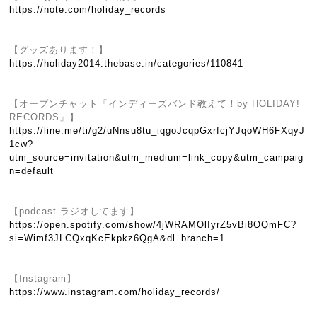
https://note.com/holiday_records
【グッズあります！】
https://holiday2014.thebase.in/categories/110841
【オープンチャット「インディーズバンド教えて！by HOLIDAY!
RECORDS」】
https://line.me/ti/g2/uNnsu8tu_iqgoJcqpGxrfcjYJqoWH6FXqyJ
1cw?
utm_source=invitation&utm_medium=link_copy&utm_campaig
n=default
【podcast ラジオしてます】
https://open.spotify.com/show/4jWRAMOlIyrZ5vBi8OQmFC?
si=Wimf3JLCQxqKcEkpkz6QgA&dl_branch=1
【Instagram】
https://www.instagram.com/holiday_records/